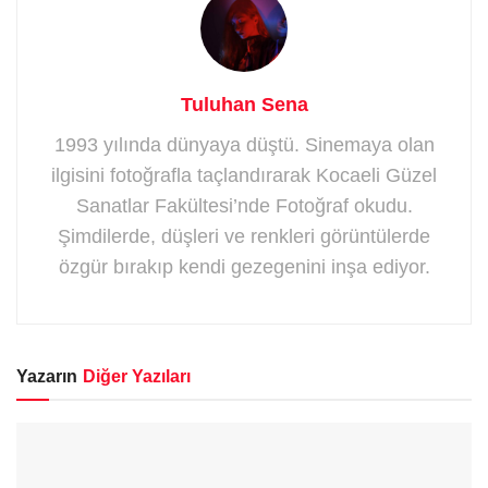
Tuluhan Sena
1993 yılında dünyaya düştü. Sinemaya olan
ilgisini fotoğrafla taçlandırarak Kocaeli Güzel
Sanatlar Fakültesi’nde Fotoğraf okudu.
Şimdilerde, düşleri ve renkleri görüntülerde
özgür bırakıp kendi gezegenini inşa ediyor.
Yazarın
Diğer Yazıları