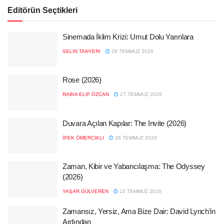
Editörün Seçtikleri
Sinemada İklim Krizi: Umut Dolu Yarınlara
SELIN TANYERI
29 TEMMUZ 2026
Rose (2026)
RABIA ELIF ÖZCAN
27 TEMMUZ 2026
Duvara Açılan Kapılar: The Invite (2026)
İPEK ÖMERCIKLI
26 TEMMUZ 2026
Zaman, Kibir ve Yabancılaşma: The Odyssey
(2026)
YAŞAR GÜLVEREN
23 TEMMUZ 2026
Zamansız, Yersiz, Ama Bize Dair: David Lynch’in
Ardından