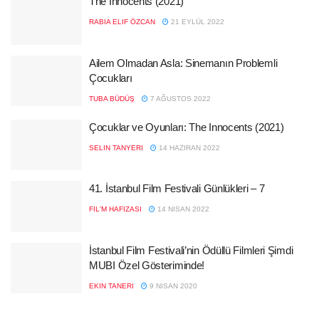
The Innocents (2021)
RABIA ELIF ÖZCAN
21 EYLÜL 2022
Ailem Olmadan Asla: Sinemanın Problemli
Çocukları
TUBA BÜDÜŞ
7 AĞUSTOS 2022
Çocuklar ve Oyunları: The Innocents (2021)
SELIN TANYERI
14 HAZIRAN 2022
41. İstanbul Film Festivali Günlükleri – 7
FIL'M HAFIZASI
14 NISAN 2022
İstanbul Film Festivali’nin Ödüllü Filmleri Şimdi
MUBI Özel Gösteriminde!
EKIN TANERI
9 NISAN 2020