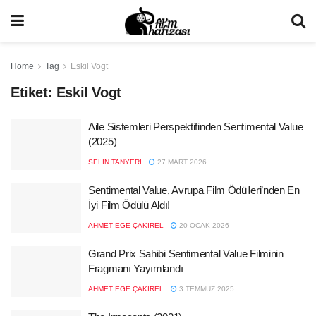
Home
Tag
Eskil Vogt
Etiket:
Eskil Vogt
Aile Sistemleri Perspektifinden Sentimental Value
(2025)
SELIN TANYERI
27 MART 2026
Sentimental Value, Avrupa Film Ödülleri’nden En
İyi Film Ödülü Aldı!
AHMET EGE ÇAKIREL
20 OCAK 2026
Grand Prix Sahibi Sentimental Value Filminin
Fragmanı Yayımlandı
AHMET EGE ÇAKIREL
3 TEMMUZ 2025