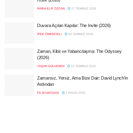
RABIA ELIF ÖZCAN
27 TEMMUZ 2026
Duvara Açılan Kapılar: The Invite (2026)
İPEK ÖMERCIKLI
26 TEMMUZ 2026
Zaman, Kibir ve Yabancılaşma: The Odyssey
(2026)
YAŞAR GÜLVEREN
23 TEMMUZ 2026
Zamansız, Yersiz, Ama Bize Dair: David Lynch’in
Ardından
FIL'M HAFIZASI
2 NISAN 2025