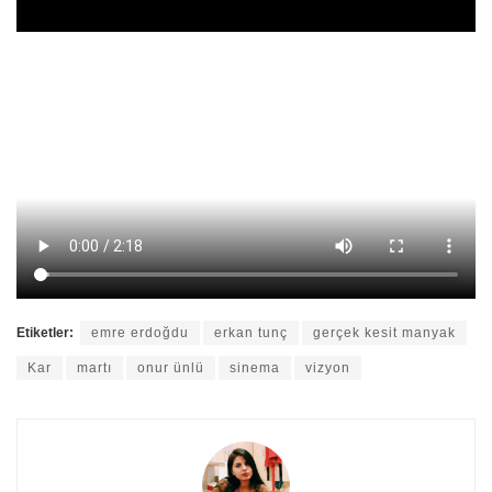
Etiketler:
emre erdoğdu
erkan tunç
gerçek kesit manyak
Kar
martı
onur ünlü
sinema
vizyon