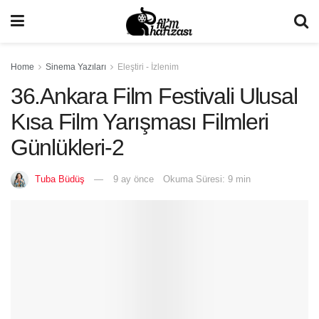
Home
Sinema Yazıları
Eleştiri - İzlenim
36.Ankara Film Festivali Ulusal
Kısa Film Yarışması Filmleri
Günlükleri-2
Tuba Büdüş
9 ay önce
Okuma Süresi: 9 min