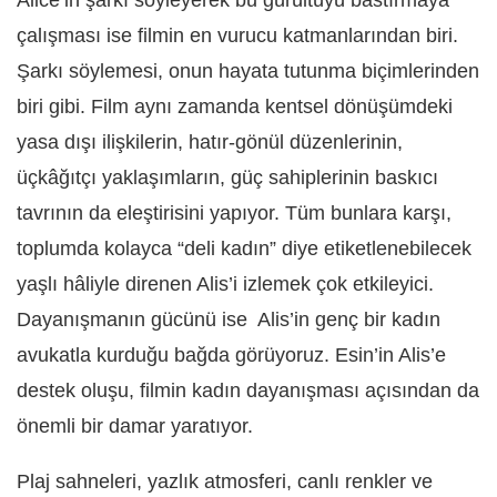
Alice’in şarkı söyleyerek bu gürültüyü bastırmaya
çalışması ise filmin en vurucu katmanlarından biri.
Şarkı söylemesi, onun hayata tutunma biçimlerinden
biri gibi. Film aynı zamanda kentsel dönüşümdeki
yasa dışı ilişkilerin, hatır-gönül düzenlerinin,
üçkâğıtçı yaklaşımların, güç sahiplerinin baskıcı
tavrının da eleştirisini yapıyor. Tüm bunlara karşı,
toplumda kolayca “deli kadın” diye etiketlenebilecek
yaşlı hâliyle direnen Alis’i izlemek çok etkileyici.
Dayanışmanın gücünü ise Alis’in genç bir kadın
avukatla kurduğu bağda görüyoruz. Esin’in Alis’e
destek oluşu, filmin kadın dayanışması açısından da
önemli bir damar yaratıyor.
Plaj sahneleri, yazlık atmosferi, canlı renkler ve