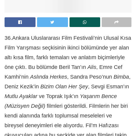
36.Ankara Uluslararası Film Festivali’nin Ulusal Kısa
Film Yarışması seçkisinin ikinci bölümünde yer alan
altı kısa film, farklı temaları ve anlatım biçimleriyle
öne çıktı. Bu bölümde Beril Tan’ın
Alis
, Emre Cef
Kamhi’nin
Aslında Herkes
, Sandra Peso’nun
Bimba
,
Deniz Kezik’in
Bizim Olan Her Şey
, Sevgi Esman’ın
Mutlu Ayaklar
ve Toprak Işık’ın
Yaşarım Bence
(Müzisyen Değil)
filmleri gösterildi. Filmlerin her biri
kendi alanında farklı toplumsal meseleleri ve
bireysel deneyimleri ele alıyordu. Fil’m Hafızası
okuyucuları adına bu seçkide yer alan filmleri takip