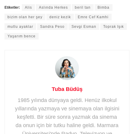
Etiketler:
Alis
Aslında Herkes
beril tan
Bimba
bizim olan her şey
deniz kezik
Emre Cef Kamhi
mutlu ayaklar
Sandra Peso
Sevgi Esman
Toprak Işık
Yaşarım bence
Tuba Büdüş
1985 yılında dünyaya geldi. Henüz ilkokul
yıllarında yazmaya ve sinemaya olan ilgisini
keşfetti. Bir süre sonra yazmak da sinema
da onun için bir tutku haline geldi. Marmara
Üniversitesi'nde Radyo, Televizyon ve