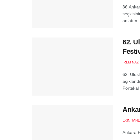
36.Ankar
seçkisini
anlatım .
62. U
Festi
İREM NAZ
62. Ulusl
açıklandı
Portakal 
Ankar
EKIN TANE
Ankara Fi