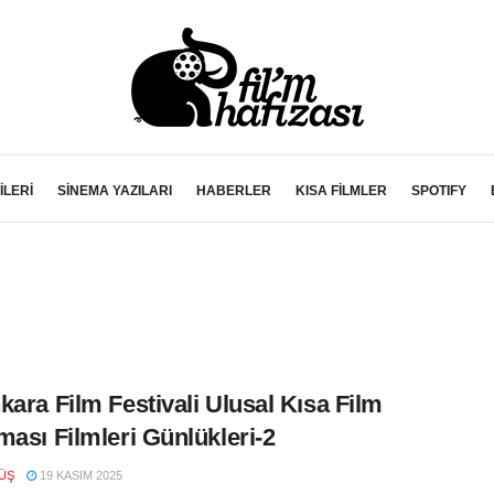
İLERİ
SİNEMA YAZILARI
HABERLER
KISA FİLMLER
SPOTIFY
kara Film Festivali Ulusal Kısa Film
ması Filmleri Günlükleri-2
ÜŞ
19 KASIM 2025