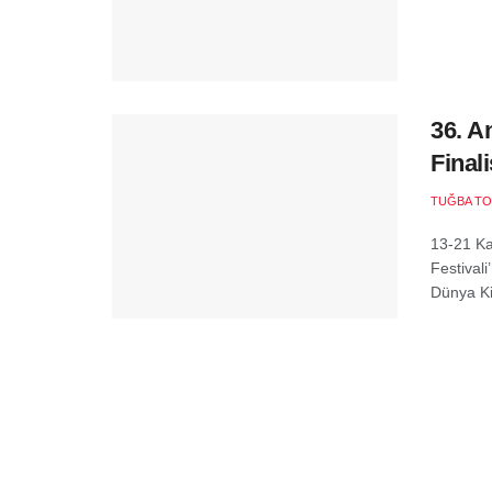
36. A
Finali
TUĞBA T
13-21 Ka
Festivali
Dünya Kitl