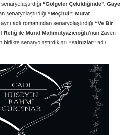
 senaryolaştırdığı
“Gölgeler Çekildiğinde”
;
Gaye
an senaryolaştırdığı
“Meçhul”
;
Murat
n aynı adlı romanından senaryolaştırdığı
“Ve Bir
if Refiğ
ile
Murat Mahmutyazıcıoğlu
’nun
Zaven
 birlikte senaryolaştırdıkları
“Yalnızlar”
adlı