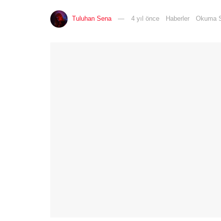
Tuluhan Sena
4 yıl önce
Haberler
Okuma S