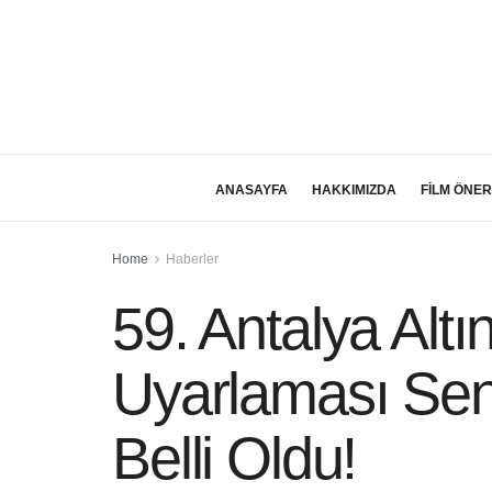
ANASAYFA
HAKKIMIZDA
FİLM ÖNER
Home
Haberler
59. Antalya Altı
Uyarlaması Senar
Belli Oldu!