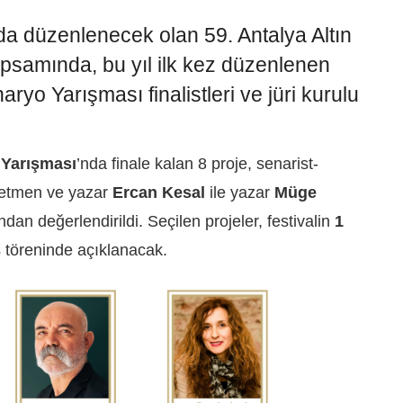
ında düzenlenecek olan
59. Antalya Altın
psamında, bu yıl ilk kez düzenlenen
naryo Yarışması
finalistleri ve jüri kurulu
 Yarışması
’nda finale kalan
8 proje,
senarist-
netmen ve yazar
Ercan Kesal
ile yazar
Müge
ndan değerlendirildi. Seçilen projeler, festivalin
1
ış töreninde açıklanacak.