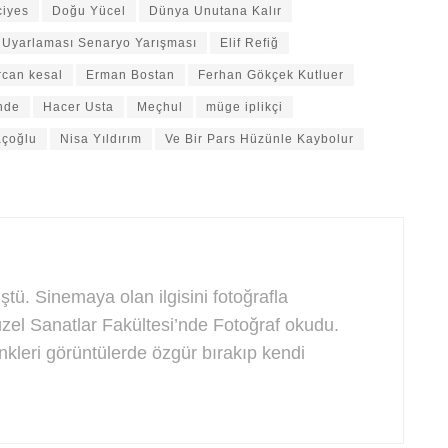
iyes
Doğu Yücel
Dünya Unutana Kalır
 Uyarlaması Senaryo Yarışması
Elif Refiğ
rcan kesal
Erman Bostan
Ferhan Gökçek Kutluer
nde
Hacer Usta
Meçhul
müge iplikçi
açoğlu
Nisa Yıldırım
Ve Bir Pars Hüzünle Kaybolur
tü. Sinemaya olan ilgisini fotoğrafla
zel Sanatlar Fakültesi’nde Fotoğraf okudu.
enkleri görüntülerde özgür bırakıp kendi