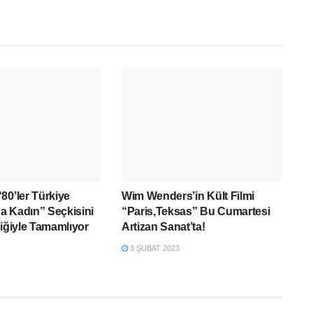
80’ler Türkiye
Wim Wenders’in Kült Filmi
a Kadın” Seçkisini
“Paris,Teksas” Bu Cumartesi
liğiyle Tamamlıyor
Artizan Sanat’ta!
3 ŞUBAT 2023