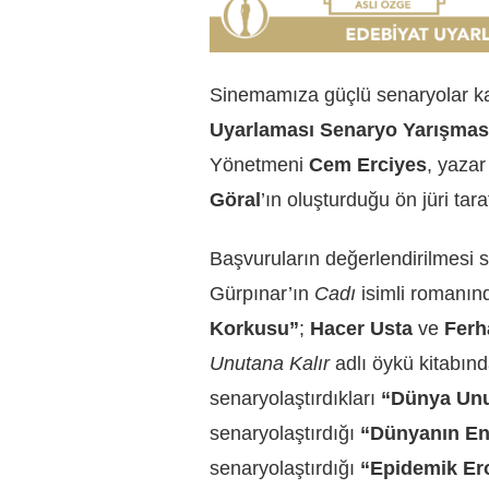
Sinemamıza güçlü senaryolar
Uyarlaması Senaryo Yarışmas
Yönetmeni
Cem Erciyes
, yaza
Göral
’ın oluşturduğu ön jüri tar
Başvuruların değerlendirilmesi
Gürpınar
’ın
Cadı
isimli romanın
Korkusu”
;
Hacer Usta
ve
Ferh
Unutana Kalır
adlı öykü kitabın
senaryolaştırdıkları
“Dünya Unu
senaryolaştırdığı
“Dünyanın En
senaryolaştırdığı
“Epidemik E