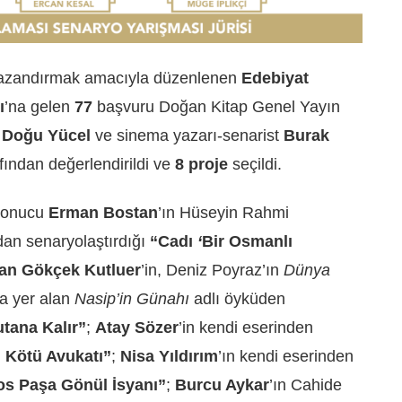
 kazandırmak amacıyla düzenlenen
Edebiyat
ı
’na gelen
77
başvuru Doğan Kitap Genel Yayın
r
Doğu Yücel
ve sinema yazarı-senarist
Burak
afından değerlendirildi ve
8 proje
seçildi.
 sonucu
Erman Bostan
’ın
Hüseyin Rahmi
dan senaryolaştırdığı
“Cadı
‘
Bir Osmanlı
an Gökçek Kutluer
’in,
Deniz Poyraz
’ın
Dünya
da yer alan
Nasip’in Günahı
adlı öyküden
tana Kalır”
;
Atay Sözer
’in kendi eserinden
 Kötü Avukatı”
;
Nisa Yıldırım
’ın kendi eserinden
ros
Paşa Gönül İsyanı
”
;
Burcu Aykar
’ın
Cahide