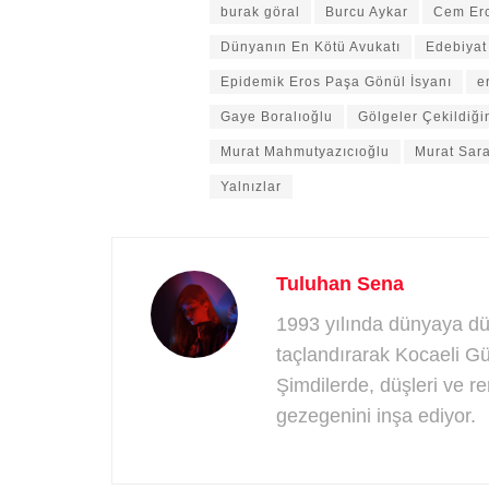
burak göral
Burcu Aykar
Cem Erc
Dünyanın En Kötü Avukatı
Edebiyat
Epidemik Eros Paşa Gönül İsyanı
e
Gaye Boralıoğlu
Gölgeler Çekildiği
Murat Mahmutyazıcıoğlu
Murat Sar
Yalnızlar
Tuluhan Sena
1993 yılında dünyaya düş
taçlandırarak Kocaeli Gü
Şimdilerde, düşleri ve r
gezegenini inşa ediyor.