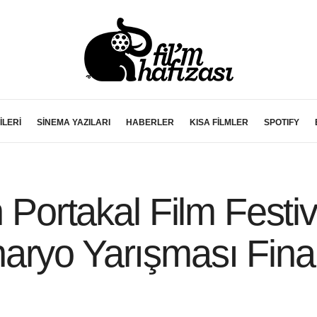
İLERİ
SİNEMA YAZILARI
HABERLER
KISA FİLMLER
SPOTIFY
n Portakal Film Festi
yo Yarışması Finalis