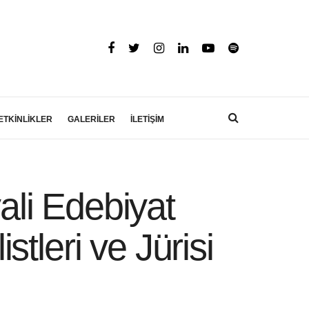
ETKİNLİKLER
GALERİLER
İLETİŞİM
vali Edebiyat
tleri ve Jürisi