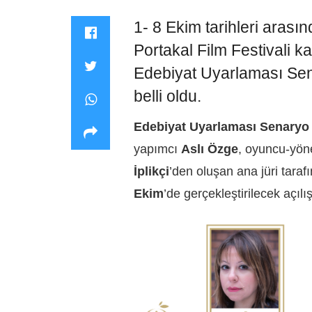
1- 8 Ekim
tarihleri aras
Portakal Film Festivali
ka
Edebiyat Uyarlaması Se
belli oldu.
Edebiyat Uyarlaması Senaryo
yapımcı
Aslı Özge
, oyuncu-yö
İplikçi
’den oluşan ana jüri tarafı
Ekim
’de gerçekleştirilecek açıl