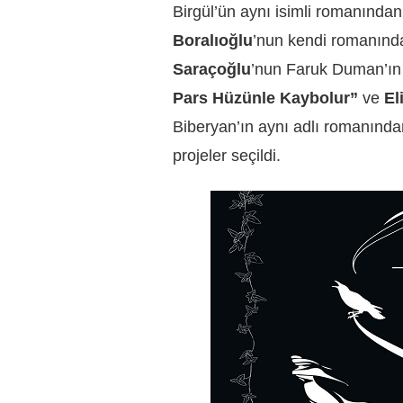
Birgül
’ün aynı isimli romanından
Boralıoğlu
’nun kendi romanınd
Saraçoğlu
’nun
Faruk Duman
’ı
Pars Hüzünle Kaybolur”
ve
El
Biberyan
’ın aynı adlı romanından
projeler seçildi.