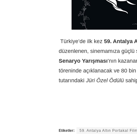
Türkiye’de ilk kez
59. Antalya A
düzenlenen, sinemamıza güçlü 
Senaryo Yarışması
’nın kazanan
töreninde açıklanacak ve
80 bi
tutarındaki
Jüri Özel Ödülü
sahip
Etiketler:
59. Antalya Altın Portakal Fil