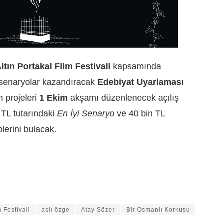
ltın Portakal Film Festivali
kapsamında
senaryolar kazandıracak
Edebiyat Uyarlaması
 projeleri
1 Ekim
akşamı düzenlenecek açılış
n TL
tutarındaki
En İyi Senaryo
ve
40 bin TL
lerini bulacak.
m Festivali
aslı özge
Atay Sözer
Bir Osmanlı Korkusu