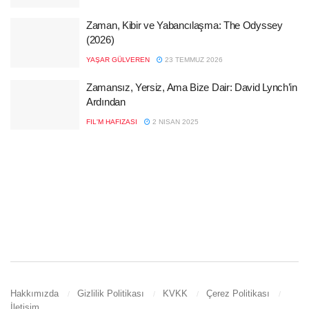
Zaman, Kibir ve Yabancılaşma: The Odyssey
(2026)
YAŞAR GÜLVEREN
23 TEMMUZ 2026
Zamansız, Yersiz, Ama Bize Dair: David Lynch’in
Ardından
FIL'M HAFIZASI
2 NISAN 2025
Hakkımızda
Gizlilik Politikası
KVKK
Çerez Politikası
İletişim