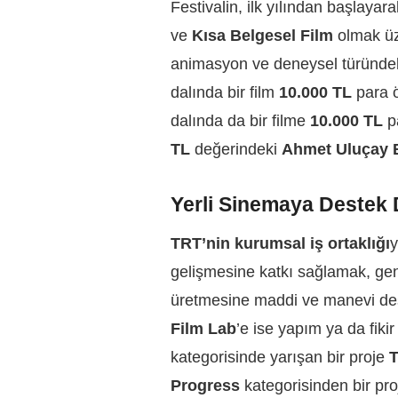
Festivalin, ilk yılından başlayar
ve
Kısa Belgesel Film
olmak üz
animasyon ve deneysel türündeki
dalında bir film
10.000 TL
para 
dalında da bir filme
10.000 TL
pa
TL
değerindeki
Ahmet Uluçay 
Yerli Sinemaya Destek
TRT’nin kurumsal iş ortaklığı
y
gelişmesine katkı sağlamak, gen
üretmesine maddi ve manevi de
Film Lab
’e ise yapım ya da fiki
kategorisinde yarışan bir proje
T
Progress
kategorisinden bir pr