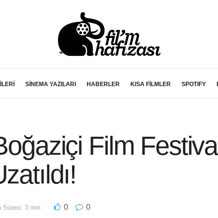
İLERİ
SİNEMA YAZILARI
HABERLER
KISA FİLMLER
SPOTIFY
Boğaziçi Film Festiva
zatıldı!
0
0
Süresi: 3 min