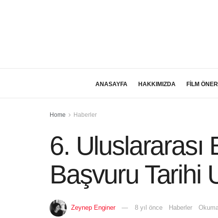
ANASAYFA
HAKKIMIZDA
FİLM ÖNER
Home
Haberler
6. Uluslararası 
Başvuru Tarihi U
Zeynep Enginer
8 yıl önce
Haberler
Okuma 