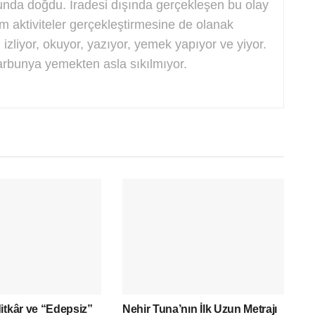
'unda doğdu. İradesi dışında gerçekleşen bu olay
kım aktiviteler gerçekleştirmesine de olanak
; izliyor, okuyor, yazıyor, yemek yapıyor ve yiyor.
rbunya yemekten asla sıkılmıyor.
itkâr ve “Edepsiz”
Nehir Tuna’nın İlk Uzun Metrajı