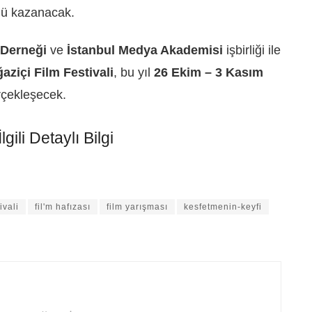
nü kazanacak.
 Derneği
ve
İstanbul
Medya Akademisi
işbirliği ile
aziçi Film Festivali
, bu yıl
26 Ekim – 3 Kasım
erçekleşecek.
gili Detaylı Bilgi
ivali
fil'm hafızası
film yarışması
kesfetmenin-keyfi