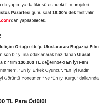
n de yapım ya da fikir sürecindeki film projeleri
ustos
Pazartesi
günü saat
18:00’e dek
festivalin
i.com
’dan yapılabilecek.
!
letişim Ortağı
olduğu
Uluslararası Boğaziçi Film
n son bir yılına odaklanarak hazırlanan
Ulusal
a bir film
100.000 TL
değerindeki
En İyi Film
önetmen”, “En İyi Erkek Oyuncu”, “En İyi Kadın
İyi Görüntü Yönetmeni” ve “En İyi Kurgu” dallarında
00 TL Para Ödülü!