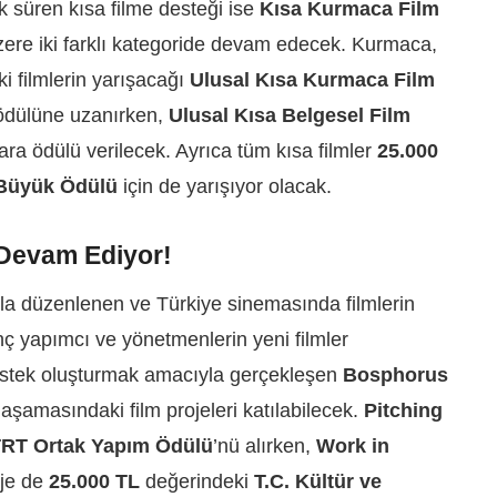
ak süren kısa filme desteği ise
Kısa Kurmaca Film
ere iki farklı kategoride devam edecek. Kurmaca,
 filmlerin yarışacağı
Ulusal Kısa Kurmaca Film
ödülüne uzanırken,
Ulusal Kısa Belgesel Film
ra ödülü verilecek. Ayrıca tüm kısa filmler
25.000
Büyük Ödülü
için de yarışıyor olacak.
 Devam Ediyor!
la düzenlenen ve Türkiye sinemasında filmlerin
ç yapımcı ve yönetmenlerin yeni filmler
stek oluşturmak amacıyla gerçekleşen
Bosphorus
r aşamasındaki film projeleri katılabilecek.
Pitching
RT Ortak Yapım Ödülü
’nü alırken,
Work in
oje de
25.000 TL
değerindeki
T.C. Kültür ve