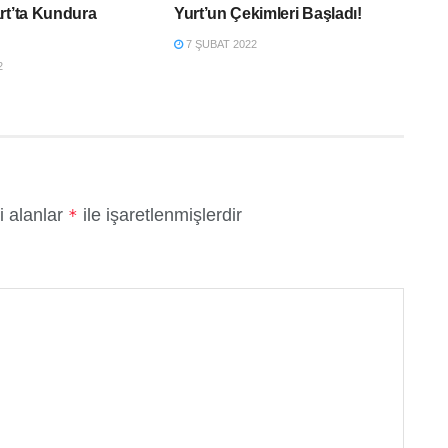
rt’ta Kundura
Yurt’un Çekimleri Başladı!
7 ŞUBAT 2022
2
i alanlar
ile işaretlenmişlerdir
*