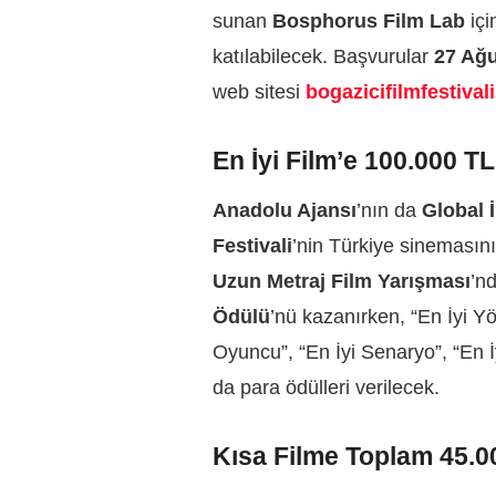
sunan
Bosphorus Film Lab
içi
katılabilecek. Başvurular
27 Ağ
web sitesi
bogazicifilmfestival
En İyi Film’e 100.000 TL
Anadolu Ajansı
’nın da
Global İ
Festivali
’nin Türkiye sinemasını
Uzun Metraj Film Yarışması
’nd
Ödülü
’nü kazanırken, “En İyi Y
Oyuncu”, “En İyi Senaryo”, “En 
da para ödülleri verilecek.
Kısa Filme Toplam 45.0