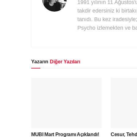
1991 yılının 11 Ağustos
takdir edersiniz ki birta
tanıdı. Bu kez iradesiyle
Psycho izlemekten ve ba
Yazarın
Diğer Yazıları
MUBI Mart Programı Açıklandı!
Cesur, Tehd