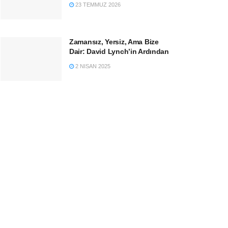
23 TEMMUZ 2026
Zamansız, Yersiz, Ama Bize
Dair: David Lynch’in Ardından
2 NISAN 2025