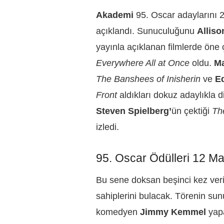
Akademi
95. Oscar adaylarını 2
açıklandı. Sunuculuğunu
Alliso
yayınla açıklanan filmlerde öne 
Everywhere All at Once
oldu.
M
The Banshees of Inisherin
ve
Ed
Front
aldıkları dokuz adaylıkla 
Steven Spielberg’
ün çektiği
Th
izledi.
95. Oscar Ödülleri 12 Ma
Bu sene doksan beşinci kez veri
sahiplerini bulacak. Törenin su
komedyen
Jimmy Kemmel
yap