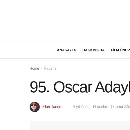
ANASAYFA
HAKKIMIZDA
FİLM ÖNER
Home
Haberler
95. Oscar Adayl
Ekin Taneri
4 yıl önce
Haberler
Okuma Süre