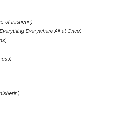
 of Inisherin)
(Everything Everywhere All at Once)
ns)
ness)
nisherin)