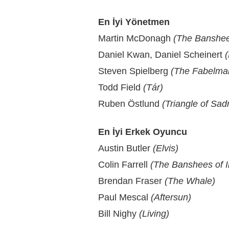
En İyi Yönetmen
Martin McDonagh
(The Banshees
Daniel Kwan, Daniel Scheinert
Steven Spielberg
(The Fabelma
Todd Field
(Tár)
Ruben Östlund
(Triangle of Sad
En İyi Erkek Oyuncu
Austin Butler
(Elvis)
Colin Farrell
(The Banshees of I
Brendan Fraser
(The Whale)
Paul Mescal
(Aftersun)
Bill Nighy
(Living)