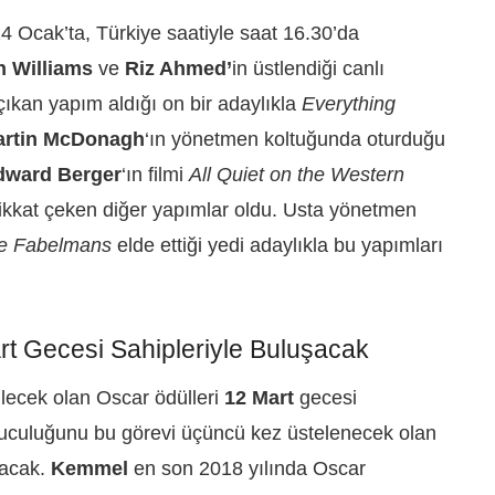
4 Ocak’ta, Türkiye saatiyle saat 16.30’da
n Williams
ve
Riz Ahmed’
in üstlendiği canlı
çıkan yapım aldığı on bir adaylıkla
Everything
artin McDonagh
‘ın yönetmen koltuğunda oturduğu
ward Berger
‘ın filmi
All Quiet on the Western
dikkat çeken diğer yapımlar oldu. Usta yönetmen
e Fabelmans
elde ettiği yedi adaylıkla bu yapımları
rt Gecesi Sahipleriyle Buluşacak
lecek olan Oscar ödülleri
12 Mart
gecesi
nuculuğunu bu görevi üçüncü kez üstelenecek olan
acak.
Kemmel
en son 2018 yılında Oscar