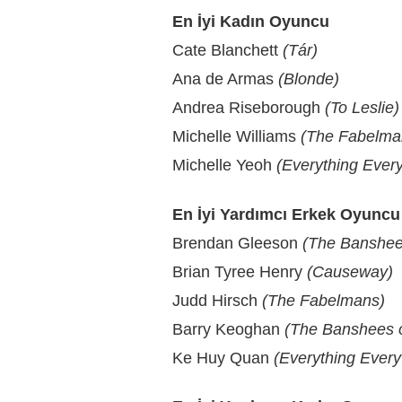
En İyi Kadın Oyuncu
Cate Blanchett
(Tár)
Ana de Armas
(Blonde)
Andrea Riseborough
(To Leslie)
Michelle Williams
(The Fabelma
Michelle Yeoh
(Everything Ever
En İyi Yardımcı Erkek Oyuncu
Brendan Gleeson
(The Banshees
Brian Tyree Henry
(Causeway)
Judd Hirsch
(The Fabelmans)
Barry Keoghan
(The Banshees of
Ke Huy Quan
(Everything Every