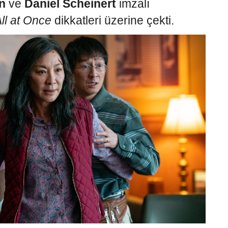
n
ve
Daniel Scheinert
imzalı
ll at Once
dikkatleri üzerine çekti.