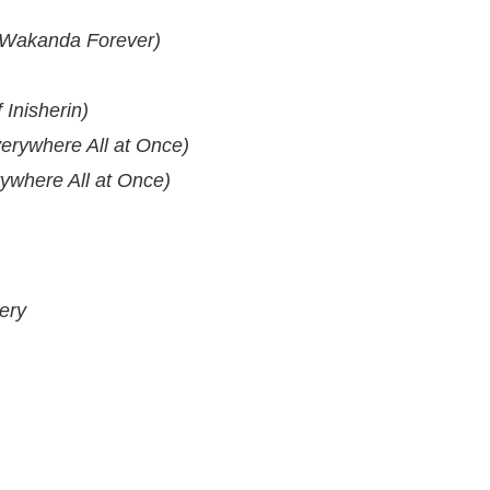
 Wakanda Forever)
Inisherin)
erywhere All at Once)
ywhere All at Once)
ery