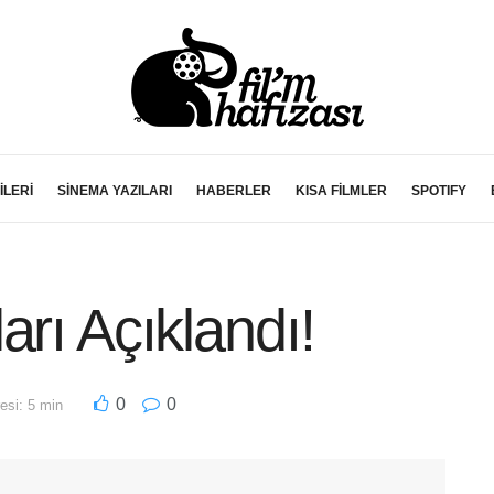
İLERİ
SİNEMA YAZILARI
HABERLER
KISA FİLMLER
SPOTIFY
arı Açıklandı!
0
0
si: 5 min