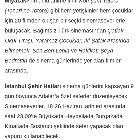
Miyazaki’
nin ünlü anime filmi
Komşum Totoro
(Tonari no Totoro)
gibi hem yetişkinler hem çocuklar
için 20 filmden oluşan bir seçki sinemaseverlerle
buluşacak. Bağımsız Türk sinemasından
Çatlak,
Okul Tıraşı, Yaramaz Çocuklar, İki Şafak Arasında,
Bilmemek, Sen Ben Lenin
ve
Hakikat: Şeyh
Bedrettin
de sinema günlerinde yer alan filmler
arasında.
İstanbul Şehir Hatları
sinema günlerini kapsayan 9
gün boyunca Adalar’a özel seferler düzenleyecek.
Sinemaseverler, 18-26 Haziran tarihleri arasında
saat 23.00’te Büyükada-Heybeliada-Burgazada-
Kınalıada-Bostancı şeklinde sefer yapacak olan
vapuru kullanabilecek.