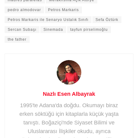
madres paralelas
Meraklısına Açık Atölye
pedro almodovar
Petros Markaris
Petros Markaris ile Senaryo Ustalık Sınıfı
Sefa Öztürk
Sercan Subaşı
Sinemada
tayfun pirselimoğlu
the father
Nazlı Esen Albayrak
1995'te Adana'da doğdu. Okumayı biraz
erken söktüğü için kitaplarla küçük yaşta
tanıştı. Boğaziçi'nde Siyaset Bilimi ve
Uluslararası İlişkiler okudu, ayrıca