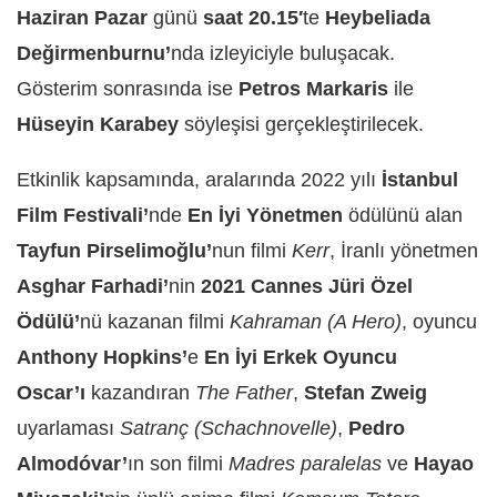
Haziran Pazar
günü
saat 20.15′
te
Heybeliada
Değirmenburnu
’
nda izleyiciyle buluşacak.
Gösterim sonrasında ise
Petros Markaris
ile
Hüseyin Karabey
söyleşisi gerçekleştirilecek.
Etkinlik kapsamında, aralarında 2022 yılı
İstanbul
Film Festivali’
nde
En İyi Yönetmen
ödülünü alan
Tayfun Pirselimoğlu’
nun filmi
Kerr
, İranlı yönetmen
Asghar Farhadi’
nin
2021 Cannes Jüri Özel
Ödülü’
nü kazanan filmi
Kahraman (A Hero)
, oyuncu
Anthony Hopkins’
e
En İyi Erkek Oyuncu
Oscar’ı
kazandıran
The Father
,
Stefan Zweig
uyarlaması
Satranç (Schachnovelle)
,
Pedro
Almodóvar’
ın son filmi
Madres paralelas
ve
Hayao