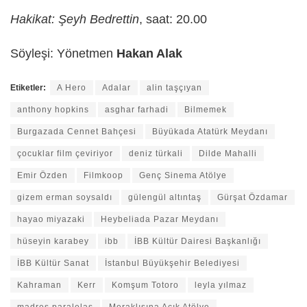
Hakikat: Şeyh Bedrettin
, saat: 20.00
Söyleşi: Yönetmen
Hakan Alak
Etiketler:
A Hero
Adalar
alin taşçıyan
anthony hopkins
asghar farhadi
Bilmemek
Burgazada Cennet Bahçesi
Büyükada Atatürk Meydanı
çocuklar film çeviriyor
deniz türkali
Dilde Mahalli
Emir Özden
Filmkoop
Genç Sinema Atölye
gizem erman soysaldı
gülengül altıntaş
Gürşat Özdamar
hayao miyazaki
Heybeliada Pazar Meydanı
hüseyin karabey
ibb
İBB Kültür Dairesi Başkanlığı
İBB Kültür Sanat
İstanbul Büyükşehir Belediyesi
Kahraman
Kerr
Komşum Totoro
leyla yılmaz