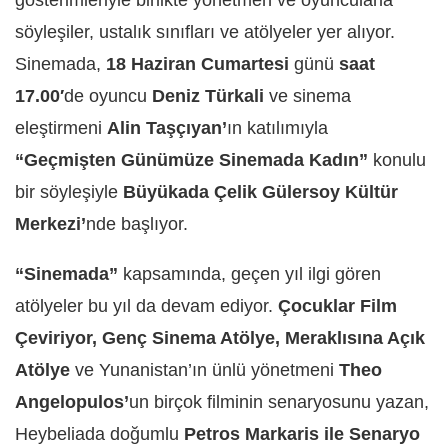
gösterimleriyle birlikte yönetmen ve oyuncularla
söyleşiler, ustalık sınıfları ve atölyeler yer alıyor.
Sinemada,
18 Haziran Cumartesi
günü
saat
17.00′
de oyuncu
Deniz Türkali
ve sinema
eleştirmeni
Alin Taşçıyan’
ın katılımıyla
“Geçmişten Günümüze Sinemada Kadın”
konulu
bir söyleşiyle
Büyükada Çelik Gülersoy Kültür
Merkezi’
nde başlıyor.
“Sinemada”
kapsamında, geçen yıl ilgi gören
atölyeler bu yıl da devam ediyor.
Çocuklar Film
Çeviriyor, Genç Sinema Atölye, Meraklısına Açık
Atölye
ve Yunanistan’ın ünlü yönetmeni
Theo
Angelopulos’
un birçok filminin senaryosunu yazan,
Heybeliada doğumlu
Petros Markaris ile Senaryo