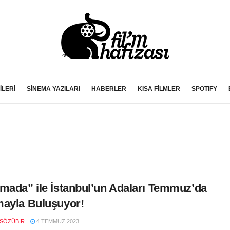
İLERİ
SİNEMA YAZILARI
HABERLER
KISA FİLMLER
SPOTIFY
mada” ile İstanbul’un Adaları Temmuz’da
ayla Buluşuyor!
SÖZÜBIR
4 TEMMUZ 2023