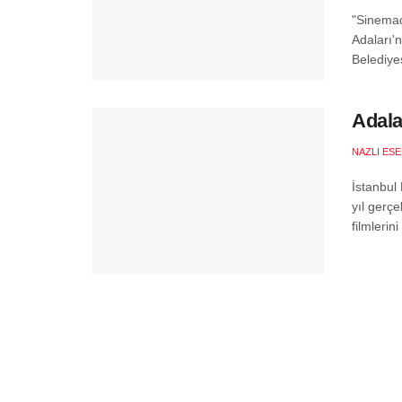
"Sinemad
Adaları'
Belediyes
Adala
NAZLI ES
İstanbul 
yıl gerçe
filmlerin