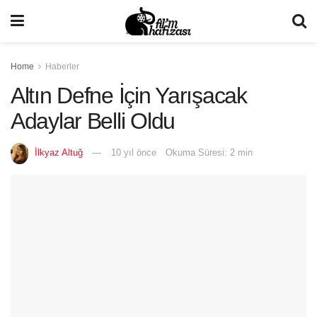
Home
Haberler
Altın Defne İçin Yarışacak
Adaylar Belli Oldu
İlkyaz Altuğ
10 yıl önce
Okuma Süresi: 2 min