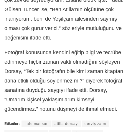
çok zevkle seyrediyorum. Efsane olduk işte. ” dedi.
Gülsen Tuncer ise, “Ben Atilla’nın ölçütüne çok
inanıyorum, beni de Yeşilçam ailesinden saymış
olması çok gurur verici.” sözleriyle mutluluğunu ve
beğenisini ifade etti.
Fotoğraf konusunda kendini eğitip bilgi ve tecrübe
edinmeye hiçbir zaman vakti olmadığını söyleyen
Dorsay, “Tek bir fotoğrafın bile kimi zaman kitaptan
daha etkili olduğu söylenmez mi?” diyerek fotoğraf
sanatına duyduğu saygıyı ifade etti. Dorsay,
“Umarım kişisel yaklaşımlarım kimseyi
gücendirmez.” notunu düşmeyi de ihmal etmedi.
Etiketler:
lale mansur
atilla dorsay
derviş zaim