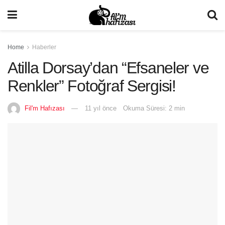
Home
Haberler
Atilla Dorsay’dan “Efsaneler ve
Renkler” Fotoğraf Sergisi!
Fil'm Hafızası
11 yıl önce
Okuma Süresi: 2 min