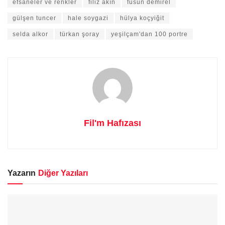
efsaneler ve renkler
filiz akın
füsun demirel
gülşen tuncer
hale soygazi
hülya koçyiğit
selda alkor
türkan şoray
yeşilçam'dan 100 portre
Fil'm Hafızası
Yazarın
Diğer Yazıları