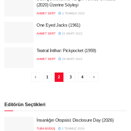
(2020) Üzerine Söyleşi
AHMET SERT
4 TEMMUZ 2022
One Eyed Jacks (1961)
AHMET SERT
31 MART 2022
Teatral İntihar: Pickpocket (1959)
AHMET SERT
29 MART 2022
1
2
3
4
Editörün Seçtikleri
İnsanlığın Otopsisi: Disclosure Day (2026)
TUBA BÜDÜŞ
5 TEMMUZ 2026