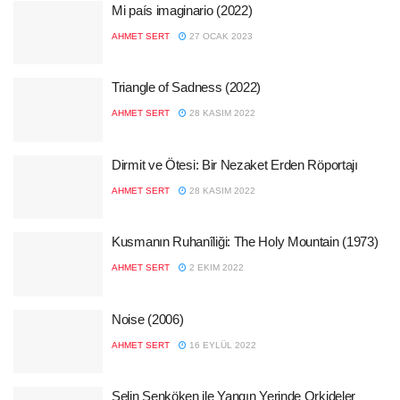
Mi país imaginario (2022)
AHMET SERT
27 OCAK 2023
Triangle of Sadness (2022)
AHMET SERT
28 KASIM 2022
Dirmit ve Ötesi: Bir Nezaket Erden Röportajı
AHMET SERT
28 KASIM 2022
Kusmanın Ruhanîliği: The Holy Mountain (1973)
AHMET SERT
2 EKIM 2022
Noise (2006)
AHMET SERT
16 EYLÜL 2022
Selin Şenköken ile Yangın Yerinde Orkideler