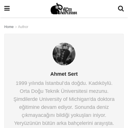
Home
Author
Ahmet Sert
1999 yılında İstanbul’da doğdu. Kadıköylü.
Orta Doğu Teknik Üniversitesi mezunu.
Şimdilerde University of Michigan'da doktora
eğitimine devam ediyor. Sonunda deniz
çıkmayacağını bildiği yokuşları iniyor.
Yeryüzünün bütün arka bahçelerini arayışta.