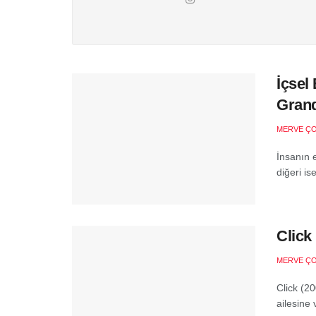
İçsel
Grand
MERVE Ç
İnsanın 
diğeri is
Click
MERVE Ç
Click (2
ailesine