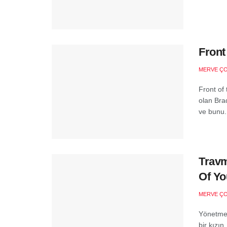
Front
MERVE Ç
Front of
olan Bra
ve bunu.
Travm
Of Yo
MERVE Ç
Yönetmen
bir kızı