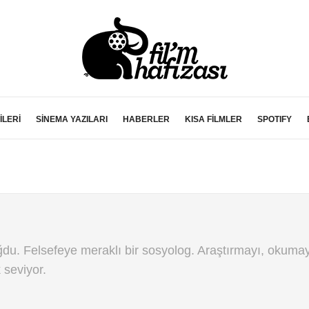
İLERİ
SİNEMA YAZILARI
HABERLER
KISA FİLMLER
SPOTIFY
ğdu. Felsefeye meraklı bir sosyolog. Araştırmayı, okumay
 seviyor.