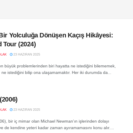
 Bir Yolculuğa Dönüşen Kaçış Hikâyesi:
 Tour (2024)
OLAK
23 HAZIRAN 2025
en büyük problemlerinden biri hayatta ne istediğini bilememek,
e ne istediğini bilip ona ulaşamamaktır. Her iki durumda da...
 (2006)
OLAK
23 HAZIRAN 2025
006), bir iç mimar olan Michael Newman’ın işlerinden dolayı
 ve de kendine yeteri kadar zaman ayıramamasını konu alır....