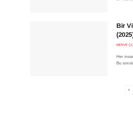
Bir V
(2025
MERVE Ç
Her insa
Bu sorula