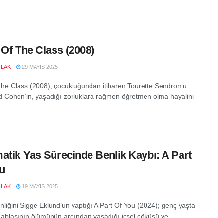
 Of The Class (2008)
OLAK
29 MAYIS 2025
 the Class (2008), çocukluğundan itibaren Tourette Sendromu
d Cohen’in, yaşadığı zorluklara rağmen öğretmen olma hayalini
..
atik Yas Sürecinde Benlik Kaybı: A Part
u
OLAK
19 MAYIS 2025
liğini Sigge Eklund’un yaptığı A Part Of You (2024); genç yaşta
n, ablasının ölümünün ardından yaşadığı içsel çöküşü ve...