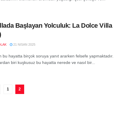
illada Başlayan Yolculuk: La Dolce Villa
)
OLAK
21 NISAN 2025
n bu hayatta birçok soruya yanıt ararken felsefe yapmaktadır.
rdan biri kuşkusuz bu hayatta nerede ve nasıl bir...
1
2