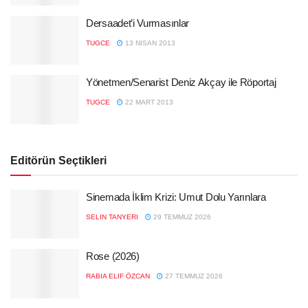
Dersaadet’i Vurmasınlar
TUGCE
13 NISAN 2013
Yönetmen/Senarist Deniz Akçay ile Röportaj
TUGCE
22 MART 2013
Editörün Seçtikleri
Sinemada İklim Krizi: Umut Dolu Yarınlara
SELIN TANYERI
29 TEMMUZ 2026
Rose (2026)
RABIA ELIF ÖZCAN
27 TEMMUZ 2026