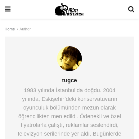
Home
Author
tugce
1983 yılında İstanbul’da doğdu. 2004
yılında, Eskişehir’deki konservatuvarın
oyunculuk bölümünden mezun olarak
öğrencilikten men edildi. Ödenekli ve özel
tiyatrolarla çalıştı, reklamlar seslendirdi,
televizyon serilerinde yer aldı. Bugünlerde