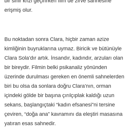
bir sinir krizi geçirirken film de zirve sahnesine
erişmiş olur.
Bu noktadan sonra Clara, hiçbir zaman azize
kimliğinin buyruklarına uymaz. Biricik ve bütünüyle
Clara Sola’dır artık. İnsandır, kadındır, arzuları olan
bir bireydir. Filmin belki psikanaliz yönünden
üzerinde durulması gereken en önemli sahnelerden
biri bu olsa da sonlara doğru Clara’nın, orman
içindeki gölde bir başına çırılçıplak kaldığı uzun
sekans, başlangıçtaki “kadın efsanesi”ni tersine
çeviren, “doğa ana” kavramını da eleştiri masasına
yatıran esas sahnedir.