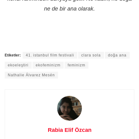
ne de bir ana olarak.
Etiketler:
41. istanbul film festivali
clara sola
doğa ana
ekoeleştiri
ekofeminizm
feminizm
Nathalie Álvarez Mesén
Rabia Elif Özcan