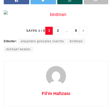
1
2
...
8
SAYFA 1 / 8
Etiketler:
alejandro gonzalez inarritu
birdman
michael keaton
Fil'm Hafızası