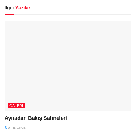
İlgili
Yazılar
GALERI
Aynadan Bakış Sahneleri
5 YIL ÖNCE