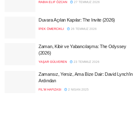
RABIA ELIF ÖZCAN
27 TEMMUZ 2026
Duvara Açılan Kapılar: The Invite (2026)
İPEK ÖMERCIKLI
26 TEMMUZ 2026
Zaman, Kibir ve Yabancılaşma: The Odyssey
(2026)
YAŞAR GÜLVEREN
23 TEMMUZ 2026
Zamansız, Yersiz, Ama Bize Dair: David Lynch’in
Ardından
FIL'M HAFIZASI
2 NISAN 2025