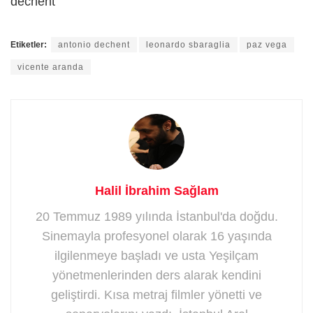
dechent
Etiketler:
antonio dechent
leonardo sbaraglia
paz vega
vicente aranda
Halil İbrahim Sağlam
20 Temmuz 1989 yılında İstanbul'da doğdu.
Sinemayla profesyonel olarak 16 yaşında
ilgilenmeye başladı ve usta Yeşilçam
yönetmenlerinden ders alarak kendini
geliştirdi. Kısa metraj filmler yönetti ve