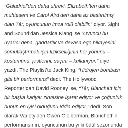
“Galadriel’den daha uhrevi, Elizabeth’ten daha
muhteşem ve Carol Aird’den daha az bastırılmış
olan Tár, oyuncunun imza rolü olabilir.”
diyor. Sight
and Sound’dan Jessica Kiang ise
“Oyuncu bu
uyarıcı deha, gaddarlık ve devasa ego hikayesini
somutlaştırmak için fizikselliğinin her yönünü –
kostümünü, jestlerini, saçını – kullanıyor.”
diye
yazdı. The Playlist’te Jack King,
“Hidrojen bombası
gibi bir performans”
dedi. The Hollywood
Reporter’dan David Rooney ise,
“Tár, Blanchett için
bir başka kariyer zirvesine işaret ediyor ve çoğunluk
bunun en iyisi olduğunu iddia ediyor.”
dedi. Son
olarak Variety’den Owen Gleiberman, Blanchett’in
performansının, oyuncunun bu yılki ödül sezonunda