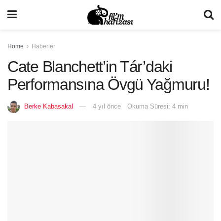
Home
Haberler
Cate Blanchett’in Tár’daki
Performansına Övgü Yağmuru!
Berke Kabasakal
4 yıl önce
Okuma Süresi: 4 min