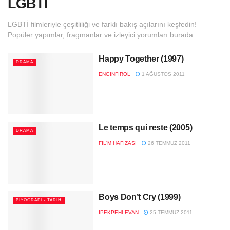
LGBTİ
LGBTİ filmleriyle çeşitliliği ve farklı bakış açılarını keşfedin!
Popüler yapımlar, fragmanlar ve izleyici yorumları burada.
Happy Together (1997)
DRAMA
ENGINFIROL
1 AĞUSTOS 2011
Le temps qui reste (2005)
DRAMA
FIL'M HAFIZASI
26 TEMMUZ 2011
Boys Don’t Cry (1999)
BIYOGRAFI - TARIH
IPEKPEHLEVAN
25 TEMMUZ 2011