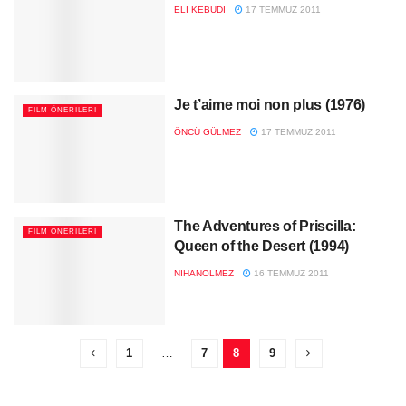
ELI KEBUDI
17 TEMMUZ 2011
Je t’aime moi non plus (1976)
FILM ÖNERILERI
ÖNCÜ GÜLMEZ
17 TEMMUZ 2011
The Adventures of Priscilla:
FILM ÖNERILERI
Queen of the Desert (1994)
NIHANOLMEZ
16 TEMMUZ 2011
1
…
7
8
9