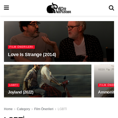
FILM ÖNERILERI
Love Is Strange (2014)
LGBTİ
FILM ÖNERI
Joyland (2022)
Ammonite 
Home
Category
Film Önerileri
LGBTİ