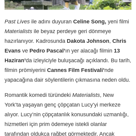
Past Lives
ile adını duyuran
Celine Song,
yeni filmi
Materialists
ile beyaz perdeye geri dönmeye
hazırlanıyor. Kadrosunda
Dakota Johnson
,
Chris
Evans
ve
Pedro Pascal’
ın yer alacağı filmin
13
Haziran’
da izleyiciyle buluşacağı açıklandı. Bu tarih,
filmin prömiyerini
Cannes Film Festivali’
nde
yapacağına dair söylentilerin çıkmasına neden oldu.
Romantik komedi türündeki
Materialists
, New
York’ta yaşayan genç çöpçatan Lucy’yi merkeze
alıyor. Lucy’nin çöpçatanlık konusundaki uzmanlığı,
hizmetleri için prim ödemeye istekli olanlar
tarafından oldukça rağbet görmektedir. Ancak