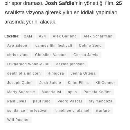
bir spor draması.
Josh Safdie’
nin yönettiği film,
25
Aralık’
ta vizyona girerek yılın en iddialı yapımları
arasında yerini alacak.
Etiketler:
2AM
A24
Alex Garland
Alex Scharfman
Ayo Edebiri
cannes film festivali
Celine Song
chris evans
Christine Vachon
Cosmo Jarvis
D’Pharaoh Woon-A-Tai
dakota johnson
death of a unicorn
Hinojosa
Jenna Ortega
Joseph Quinn
Josh Safdie
Killer Films
Kit Connor
Marty Supreme
Materialist
opus
Pamela Koffler
Past Lives
paul rudd
Pedro Pascal
ray mendoza
sundance film festivali
timothee chalamet
warfare
Will Poulter