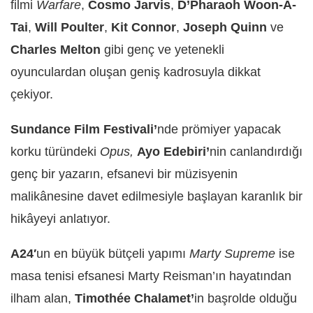
filmi
Warfare
,
Cosmo Jarvis
,
D’Pharaoh Woon-A-
Tai
,
Will Poulter
,
Kit Connor
,
Joseph Quinn
ve
Charles Melton
gibi genç ve yetenekli
oyunculardan oluşan geniş kadrosuyla dikkat
çekiyor.
Sundance Film Festivali’
nde prömiyer yapacak
korku türündeki
Opus,
Ayo Edebiri’
nin canlandırdığı
genç bir yazarın, efsanevi bir müzisyenin
malikânesine davet edilmesiyle başlayan karanlık bir
hikâyeyi anlatıyor.
A24′
un en büyük bütçeli yapımı
Marty Supreme
ise
masa tenisi efsanesi Marty Reisman’ın hayatından
ilham alan,
Timothée Chalamet’
in başrolde olduğu