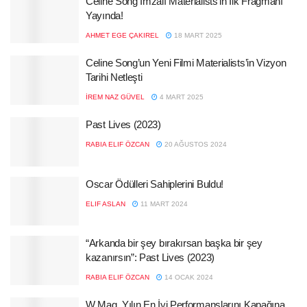
Celine Song İmzalı Materialists’in İlk Fragmanı
Yayında!
AHMET EGE ÇAKIREL
18 MART 2025
Celine Song’un Yeni Filmi Materialists’in Vizyon
Tarihi Netleşti
İREM NAZ GÜVEL
4 MART 2025
Past Lives (2023)
RABIA ELIF ÖZCAN
20 AĞUSTOS 2024
Oscar Ödülleri Sahiplerini Buldu!
ELIF ASLAN
11 MART 2024
“Arkanda bir şey bırakırsan başka bir şey
kazanırsın”: Past Lives (2023)
RABIA ELIF ÖZCAN
14 OCAK 2024
W Mag, Yılın En İyi Performanslarını Kapağına