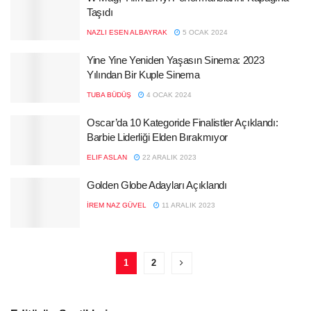
Taşıdı
NAZLI ESEN ALBAYRAK
5 OCAK 2024
Yine Yine Yeniden Yaşasın Sinema: 2023
Yılından Bir Kuple Sinema
TUBA BÜDÜŞ
4 OCAK 2024
Oscar’da 10 Kategoride Finalistler Açıklandı:
Barbie Liderliği Elden Bırakmıyor
ELIF ASLAN
22 ARALIK 2023
Golden Globe Adayları Açıklandı
İREM NAZ GÜVEL
11 ARALIK 2023
1
2