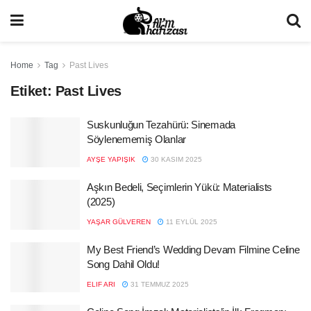
Home
Tag
Past Lives
Etiket:
Past Lives
Suskunluğun Tezahürü: Sinemada
Söylenememiş Olanlar
AYŞE YAPIŞIK
30 KASIM 2025
Aşkın Bedeli, Seçimlerin Yükü: Materialists
(2025)
YAŞAR GÜLVEREN
11 EYLÜL 2025
My Best Friend’s Wedding Devam Filmine Celine
Song Dahil Oldu!
ELIF ARI
31 TEMMUZ 2025