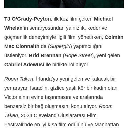
TJ O’Grady-Peyton
, ilk kez film çeken
Michael
Whelan
‘ın senaryosundan yalnızlık, keder ve
göçmenlik deneyimiyle ilgili filmi yönetirken,
Colmán
Mac Cionnaith
da (
Supergirl
) yapımcılığını
üstleniyor.
Bríd Brennan
(
Hope Street
), yeni gelen
Gabriel Adewusi
ile birlikte rol alıyor.
Room Taken
, İrlanda’ya yeni gelen ve kalacak bir
yer arayan Isaac’in, gizlice yaşlı kör bir kadın olan
Victoria’nın evine taşınmasını ve aralarında
benzersiz bir bağ oluşmasını konu alıyor.
Room
Taken
, 2024 Cleveland Uluslararası Film
Festivali’nde en iyi kısa film ödülünü ve Manhattan