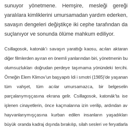
sunuyor yönetmene. Hemşire, mesleği gereği
yaralılara kimliklerini umursamadan yardım ederken,
savaşın dengeleri değiştikçe iki cephe tarafından da
suçlanıyor ve sonunda ölüme mahkum ediliyor.
Csillagosok, katonák’
ı savaşın yarattığı kaosu, acıları aktaran
diğer filmlerden ayıran en önemli yanlarından biri, yönetmenin bu
olumsuzlukları doğrudan perdeye taşımama yönündeki tercihi.
Örneğin Elem Klimov’un başyapıtı Idi i smotri (1985)’de yaşanan
tüm vahşet, tüm acılar umursamazca, bir belgeselin
parçalarıymışçasına ekrana gelir. Csillagosok, katonák’ta ise
işlenen cinayetlerin, önce kaçmalarına izin verilip, ardından av
hayvanlarıymışçasına kurban edilen insanların yaşadıkları
büyük oranda kadraj dışında bırakılıp, silah sesleri ve feryatlarla