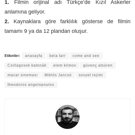
1.
Filmin orijinal adı Türkçe’de Kızıl Askerler
anlamına geliyor.
2.
Kaynaklara göre farklılık gösterse de filmin
tamamı 9 ya da 12 plandan oluşur.
Etiketler:
anasayfa
bela tarr
come and see
Csillagosok katonák
elem klimov
güvenç atsüren
macar sineması
Miklós Jancsó
sovyet rejimi
theodoros angelopoulos