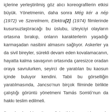
içlerine yerleştirilmiş göz alıcı koreografilerin etkisi
büyük. Yönetmenin, daha sonra
Még kér a nép
(1972)
ve
Szerelmem, Elektra
[2]
(1974)
filmlerinde
kusursuzlaştıracağı bu üslubu, izleyiciyi olayların
ortasına bırakıp, onların karakterlerin yaşadığı
karmaşadan nasibini almasını sağlıyor. Askerler ya
da sivil bireyler, sürekli devam eden kovalamacanın,
hayatta kalma savaşının ortasında çaresizce oradan
oraya savrulurken, seyirci de yaratılan bu kaosun
içinde buluyor kendini. Tabii bu görselliğin
yaratılmasında, Jancso’nun birçok filminde birlikte
çalıştığı görüntü yönetmeni Tamás Somló’nun da
hakkı teslim edilmeli.