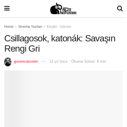
Home
Sinema Yazıları
Eleştiri - İzlenim
Csillagosok, katonák: Savaşın
Rengi Gri
guvencatsuren
12 yıl önce
Okuma Süresi: 8 min