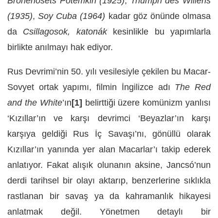
Bronenosets Potemkin
(1925)
,
Triumph des Willens
(1935)
,
Soy Cuba
(1964)
kadar göz önünde olmasa
da
Csillagosok, katonák
kesinlikle bu yapımlarla
birlikte anılmayı hak ediyor.
Rus Devrimi’nin 50. yılı vesilesiyle çekilen bu Macar-
Sovyet ortak yapımı, filmin İngilizce adı
The Red
and the White
’ın
[1]
belirttiği üzere komünizm yanlısı
‘Kızıllar’ın ve karşı devrimci ‘Beyazlar’ın karşı
karşıya geldiği Rus İç Savaşı’nı, gönüllü olarak
Kızıllar’ın yanında yer alan Macarlar’ı takip ederek
anlatıyor. Fakat alışık olunanın aksine, Jancsó’nun
derdi tarihsel bir olayı aktarıp, benzerlerine sıklıkla
rastlanan bir savaş ya da kahramanlık hikayesi
anlatmak değil. Yönetmen detaylı bir