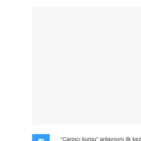
“Çarpıcı kurgu” anlayışını ilk k