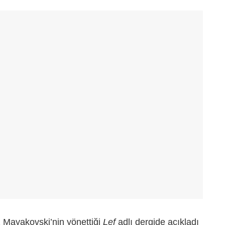
ez Mayakovski’nin yönettiği
Lef
adlı dergide açıkladı