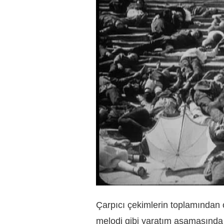
Çarpıcı çekimlerin toplamından 
melodi gibi yaratım aşamasında kon