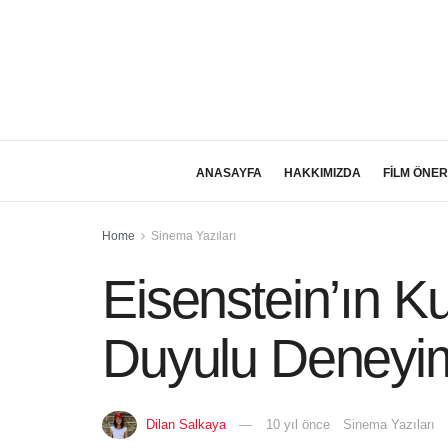
ANASAYFA
HAKKIMIZDA
FİLM ÖNER
Home
Sinema Yazıları
Eisenstein’ın Ku
Duyulu Deneyi
Dilan Salkaya
10 yıl önce
Sinema Yazıları