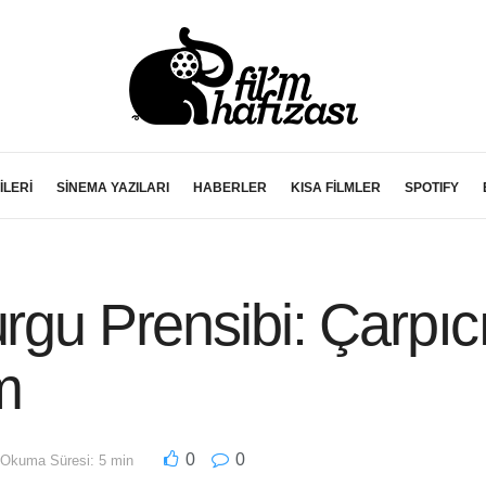
İLERİ
SİNEMA YAZILARI
HABERLER
KISA FİLMLER
SPOTIFY
rgu Prensibi: Çarpıc
m
0
0
Okuma Süresi: 5 min