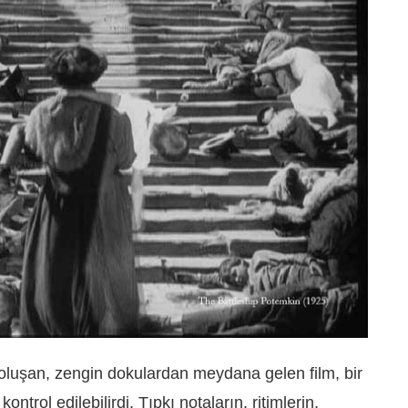
oluşan, zengin dokulardan meydana gelen film, bir
trol edilebilirdi. Tıpkı notaların, ritimlerin,