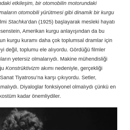
ındaki etkileşim, bir otomobilin motorundaki
amaların otomobili yürütmesi gibi dinamik bir kurgu
ilmi
Stachka
’dan (1925) başlayarak mesleki hayatı
isenstein, Amerikan kurgu anlayışından da bu
un kurgu kuramı daha çok toplumsal dramlar için
yi değil, toplumu ele alıyordu. Gördüğü filmler
arın yetersiz olmalarıydı. Makine mühendisliği
uğu
Konstrüktivizm
akımı nedeniyle, gerçekliği
Sanat Tiyatrosu’na karşı çıkıyordu. Setler,
mamalıydı. Diyaloglar fonksiyonel olmalıydı çünkü en
kostüm kadar önemliydiler.