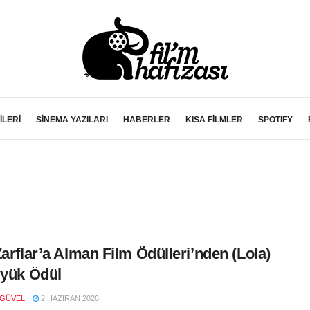
İLERİ
SİNEMA YAZILARI
HABERLER
KISA FİLMLER
SPOTIFY
Zarflar’a Alman Film Ödülleri’nden (Lola)
üyük Ödül
 GÜVEL
2 HAZIRAN 2026