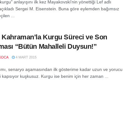
kurgu" anlayışını ilk kez Mayakovski'nin yönettiği Lef adlı
açıkladı Sergei M. Eisenstein. Buna göre eylemden bağımsız
çilen ...
 Kahraman’la Kurgu Süreci ve Son
ması “Bütün Mahalleli Duysun!”
KOCA
4 MART 2015
ımı, senaryo aşamasından ilk gösterime kadar uzun ve yorucu
ci kapsıyor kuşkusuz. Kurgu ise benim için her zaman ...