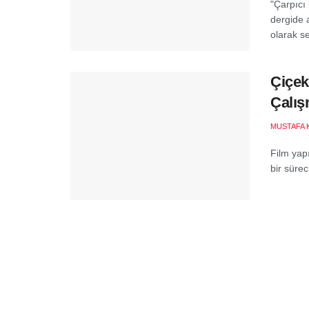
"Çarpıcı 
dergide 
olarak se
Çiçek
Çalış
MUSTAFA 
Film yap
bir süre