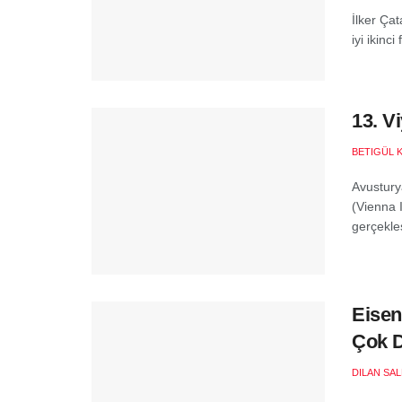
İlker Çat
iyi ikinc
13. V
BETIGÜL 
Avustury
(Vienna 
gerçekleş
Eisen
Çok 
DILAN SA