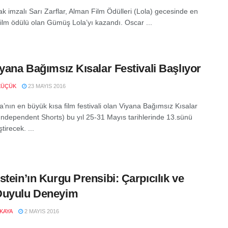
ak imzalı Sarı Zarflar, Alman Film Ödülleri (Lola) gecesinde en
i film ödülü olan Gümüş Lola’yı kazandı. Oscar ...
iyana Bağımsız Kısalar Festivali Başlıyor
KÜÇÜK
23 MAYIS 2016
a’nın en büyük kısa film festivali olan Viyana Bağımsız Kısalar
Independent Shorts) bu yıl 25-31 Mayıs tarihlerinde 13.sünü
tirecek. ...
stein’ın Kurgu Prensibi: Çarpıcılık ve
Duyulu Deneyim
LKAYA
2 MAYIS 2016