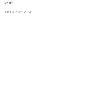
İletişim
Fil'm Hafızası © 2023