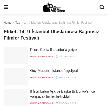
Home
Tag
14. !f İstanbul Uluslararası Bağımsız Filmler Festivali
Etiket:
14. !f İstanbul Uluslararası Bağımsız
Filmler Festivali
Pedro Costa !f İstanbul’a geliyor!
GONCA GENGONUL
4 ŞUBAT 2015
Guy Maddin !f İstanbul’a geliyor!
GONCA GENGONUL
30 OCAK 2015
!f İstanbul’un Aşk ve Başka Bi’ Dünya’sında
yarışacak filmler belli oldu!
GONCA GENGONUL
15 OCAK 2015