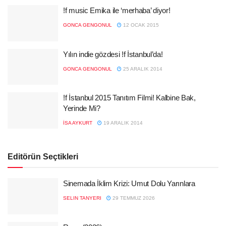
!f music Emika ile ‘merhaba’ diyor!
GONCA GENGONUL
12 OCAK 2015
Yılın indie gözdesi !f İstanbul’da!
GONCA GENGONUL
25 ARALIK 2014
!f İstanbul 2015 Tanıtım Filmi! Kalbine Bak,
Yerinde Mi?
İSA AYKURT
19 ARALIK 2014
Editörün Seçtikleri
Sinemada İklim Krizi: Umut Dolu Yarınlara
SELIN TANYERI
29 TEMMUZ 2026