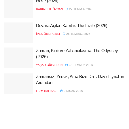
Rose (2026)
RABIA ELIF ÖZCAN
27 TEMMUZ 2026
Duvara Açılan Kapılar: The Invite (2026)
İPEK ÖMERCIKLI
26 TEMMUZ 2026
Zaman, Kibir ve Yabancılaşma: The Odyssey
(2026)
YAŞAR GÜLVEREN
23 TEMMUZ 2026
Zamansız, Yersiz, Ama Bize Dair: David Lynch’in
Ardından
FIL'M HAFIZASI
2 NISAN 2025