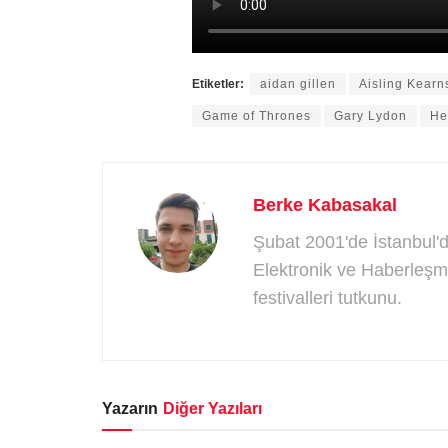
Etiketler:
aidan gillen
Aisling Kearn
Game of Thrones
Gary Lydon
He
Berke Kabasakal
Şubat 2001'de İstanbul'd
Elektronik ve Haberleşm
festivalleri tutkunu.
Yazarın
Diğer Yazıları