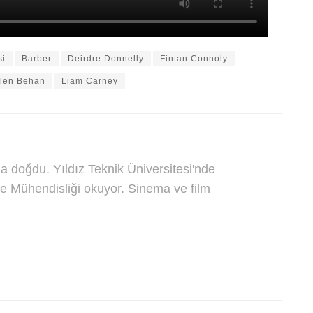
si
Barber
Deirdre Donnelly
Fintan Connoly
len Behan
Liam Carney
a doğdu. Yıldız Teknik Üniversitesi'nde
e Mühendisliği okuyor. Sinema ve film