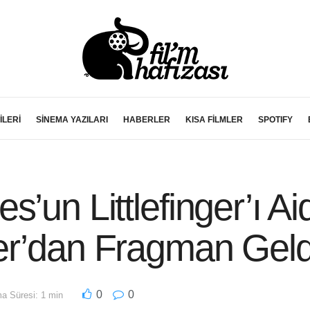
İLERİ
SİNEMA YAZILARI
HABERLER
KISA FİLMLER
SPOTIFY
’un Littlefinger’ı Ai
er’dan Fragman Geld
0
0
a Süresi: 1 min