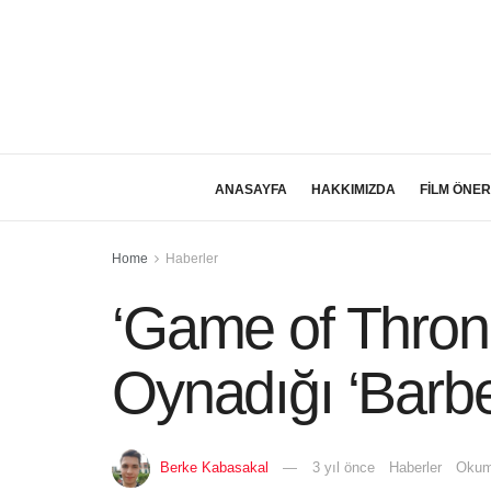
ANASAYFA
HAKKIMIZDA
FİLM ÖNER
Home
Haberler
‘Game of Thrones
Oynadığı ‘Barb
Berke Kabasakal
3 yıl önce
Haberler
Okum