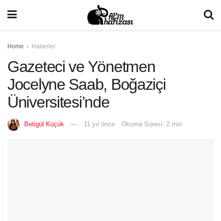
Home
Haberler
Gazeteci ve Yönetmen
Jocelyne Saab, Boğaziçi
Üniversitesi’nde
Betigül Küçük
11 yıl önce
Okuma Süresi: 2 min