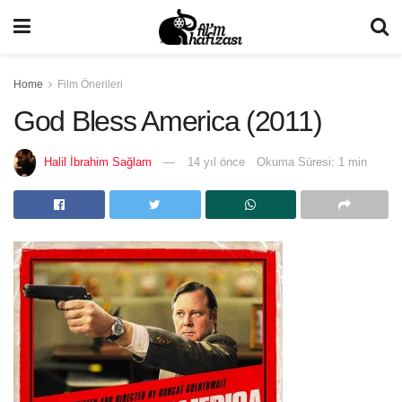
Home
Film Önerileri
God Bless America (2011)
Halil İbrahim Sağlam
14 yıl önce
Okuma Süresi: 1 min