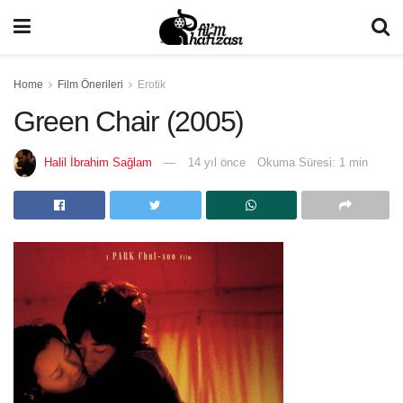
Home
Film Önerileri
Erotik
Green Chair (2005)
Halil İbrahim Sağlam
14 yıl önce
Okuma Süresi: 1 min