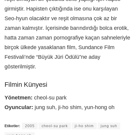
girmiştir. Hapisten çıktığında ise onu karşılayan
Seo-hyun olacaktır ve reşit olmasına çok az bir
zaman kalmıştır. İçerisinde barındırdığı bolca erotik,
hatta zaman zaman pornografiye kaçan sahneleriyle
birçok ülkede yasaklanan film, Sundance Film
Festivali’nde “Büyük Jüri Ödülü”ne aday
gösterilmiştir.
Filmin Künyesi
Yönetmen:
cheol-su park
Oyuncular:
jung suh, ji-ho shim, yun-hong oh
Etiketler:
2005
cheol-su park
ji-ho shim
jung suh