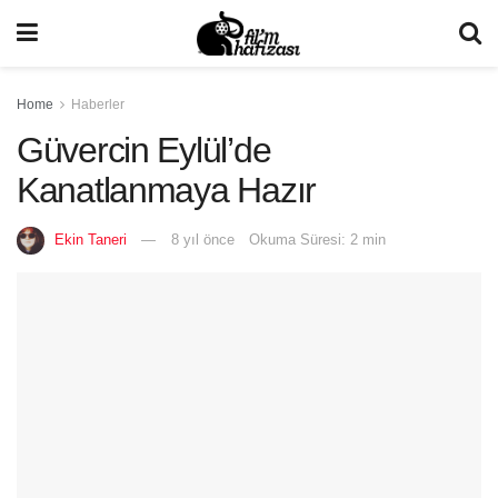
Home
Haberler
Güvercin Eylül’de
Kanatlanmaya Hazır
Ekin Taneri
8 yıl önce
Okuma Süresi: 2 min