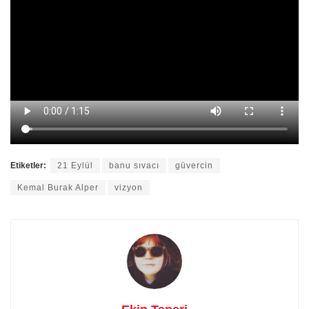
Etiketler:
21 Eylül
banu sıvacı
güvercin
Kemal Burak Alper
vizyon