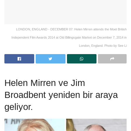
LONDON, ENGLAND - DECEMBER 07: Helen Mirren attends the Moet British
Independent Film Awards 2014 at Old Billingsgate Market on December 7, 2014 in
London, England. Photo by See Li
Helen Mirren ve Jim
Broadbent yeniden bir araya
geliyor.