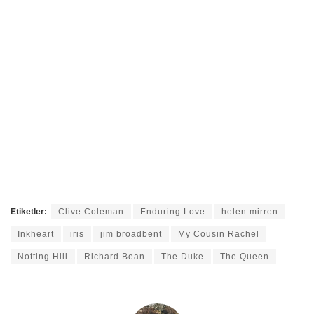
Etiketler:
Clive Coleman
Enduring Love
helen mirren
Inkheart
iris
jim broadbent
My Cousin Rachel
Notting Hill
Richard Bean
The Duke
The Queen