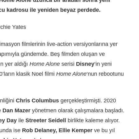
u kadrosu ile yeniden beyaz perdede.
asyon filmlerinin live-action versiyonlarına yer
yapımıyla gündemde. Beş filmden oluşan ve
in yer aldığı
Home Alone
serisi
Disney
‘in yeni
’ların klasik Noel filmi
Home Alone
‘nun rebootunu
nliğini
Chris Columbus
gerçekleştirmişti. 2020
e
Dan Mazer
yönetmen olarak çalışmalara başladı.
ey Day
ile
Streeter Seidell
birlikte kaleme alıyor.
unda ise
Rob Delaney, Ellie Kemper
ve bu yıl