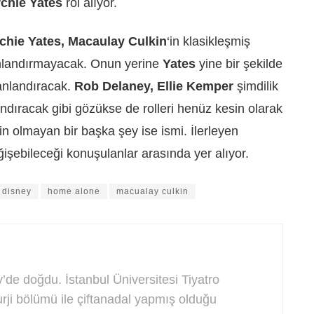
chie Yates
rol alıyor.
chie Yates, Macaulay Culkin
‘in klasikleşmiş
landırmayacak. Onun yerine
Yates
yine bir şekilde
anlandıracak.
Rob Delaney, Ellie Kemper
şimdilik
ndıracak gibi gözükse de rolleri henüz kesin olarak
esin olmayan bir başka şey ise ismi. İlerleyen
işebileceği konuşulanlar arasında yer alıyor.
disney
home alone
macualay culkin
de doğdu. İstanbul Üniversitesi Tiyatro
rji bölümü ile çiftanadal yapmış olduğu