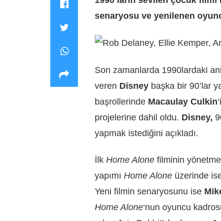
senaryosu ve yenilenen oyunc
Son zamanlarda 1990lardaki anim
veren
Disney
başka bir 90’lar 
başrollerinde
Macaulay Culkin
‘
projelerine dahil oldu.
Disney,
90
yapmak istediğini açıkladı.
İlk
Home Alone
filminin yönetme
yapımı
Home Alone
üzerinde is
Yeni filmin senaryosunu ise
Mik
Home Alone
‘nun oyuncu kadros