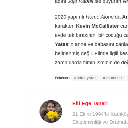
adını
Jojo Rabbit’s
le duyuran
Ar
2020 yapımlı
Home Alone
‘da
Ar
karakteri
Kevin McCallister
can
evde tek bırakılan bir çocuğu c
Yates
‘in anne ve babasını canla
belirlenmiş değil. Filmle ilgili k
zamanlarda filmin isminin de değ
Etiketler:
archie yates
dan mazer
Elif Ege Taneri
21 Ekim 1994’te Kadıköy’
Eleştimenliği ve Dramatu