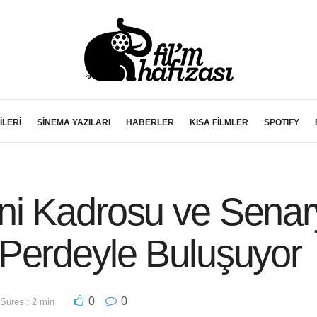
İLERİ
SİNEMA YAZILARI
HABERLER
KISA FİLMLER
SPOTIFY
i Kadrosu ve Senary
Perdeyle Buluşuyor
0
0
üresi: 2 min