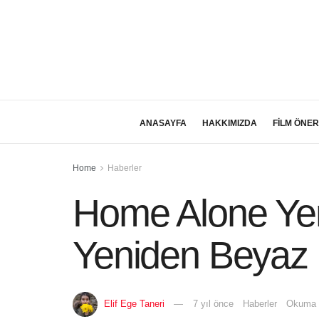
ANASAYFA
HAKKIMIZDA
FİLM ÖNER
Home
Haberler
Home Alone Yen
Yeniden Beyaz 
Elif Ege Taneri
7 yıl önce
Haberler
Okuma S