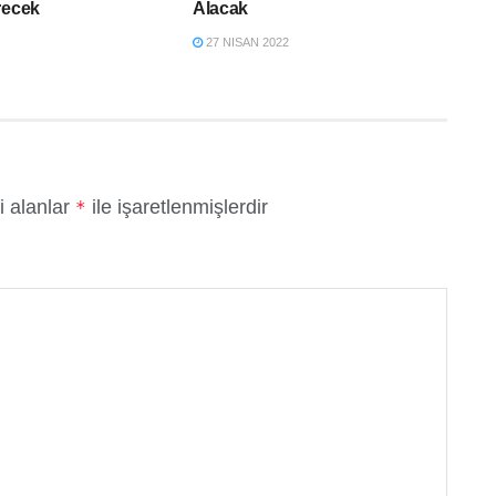
recek
Alacak
27 NISAN 2022
i alanlar
ile işaretlenmişlerdir
*