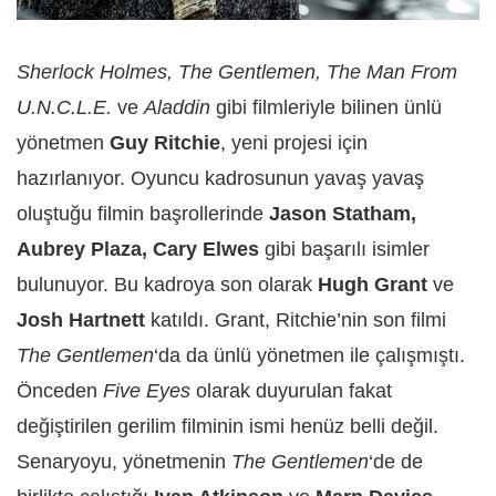
Sherlock Holmes, The Gentlemen, The Man From
U.N.C.L.E.
ve
Aladdin
gibi filmleriyle bilinen ünlü
yönetmen
Guy Ritchie
, yeni projesi için
hazırlanıyor. Oyuncu kadrosunun yavaş yavaş
oluştuğu filmin başrollerinde
Jason Statham,
Aubrey Plaza, Cary Elwes
gibi başarılı isimler
bulunuyor. Bu kadroya son olarak
Hugh Grant
ve
Josh Hartnett
katıldı. Grant, Ritchie’nin son filmi
The Gentlemen
‘da da ünlü yönetmen ile çalışmıştı.
Önceden
Five Eyes
olarak duyurulan fakat
değiştirilen gerilim filminin ismi henüz belli değil.
Senaryoyu, yönetmenin
The Gentlemen
‘de de