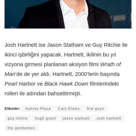
Josh Hartnett ise Jason Statham ve Guy Ritchie ile
ikinci işbirliğini yapacak. Hartnett, ikilinin bu yıl
vizyona girmesi planlanan aksiyon filmi
Wrath of
Man
‘de de yer aldı. Hartnett, 2000’lerin başında
Pearl Harbor
ve
Black Hawk Down
filmlerindeki
rolleri ile adından bahsettirmişti.
Etiketler:
Aubrey Plaza
Cary Elwes
five guys
guy ritchie
hugh grant
jason statham
josh hartnett
the gentlemen