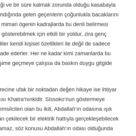
ği ve bir süre kalmak zorunda olduğu kasabayla
ndığında gelen geçenlerin çoğunlukla bacaklarını
u mimari ögenin kadrajlarda bu denli belirmesi
gösterebilmek için etkili bir yoldur, zira genç
ler kendi kişisel özellikleri ile değil de sadece
ifade ederler. Her ne kadar kimi zamanlarda bu
tişime geçmeye çalışsa da baskın duygu gitgide
cine ufak bir noktadan değen hikaye ise ihtiyar
cısı Khatra’nınkidir. Sissoko’nun göstermeye
emsilcileri olan bu ikili, Abdallah’ın odasına ışık
n çekilecek bir elektrik hattıyla gerçekleşebilecek
anamaz, söz konusu Abdallah’ın odası olduğunda