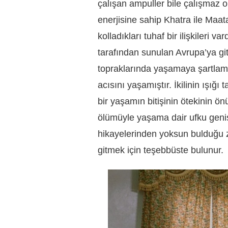
çalışan ampuller bile çalışmaz 
enerjisine sahip Khatra ile Maata’n
kolladıkları tuhaf bir ilişkileri 
tarafından sunulan Avrupa’ya git
topraklarında yaşamaya şartlamış
acısını yaşamıştır. İkilinin ışığı 
bir yaşamın bitişinin ötekinin ö
ölümüyle yaşama dair ufku geniş
hikayelerinden yoksun bulduğu z
gitmek için teşebbüste bulunur.