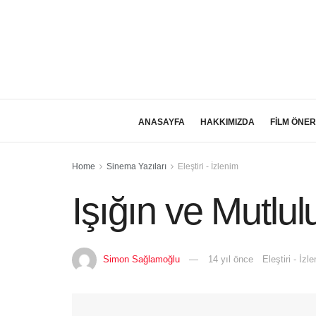
ANASAYFA
HAKKIMIZDA
FİLM ÖNER
Home
Sinema Yazıları
Eleştiri - İzlenim
Işığın ve Mutlu
Simon Sağlamoğlu
14 yıl önce
Eleştiri - İzl