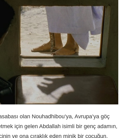
ı kasabası olan Nouhadhibou’ya, Avrupa’ya göç
tmek için gelen Abdallah isimli bir genç adamın,
kçinin ve ona çıraklık eden minik bir çocuğun,