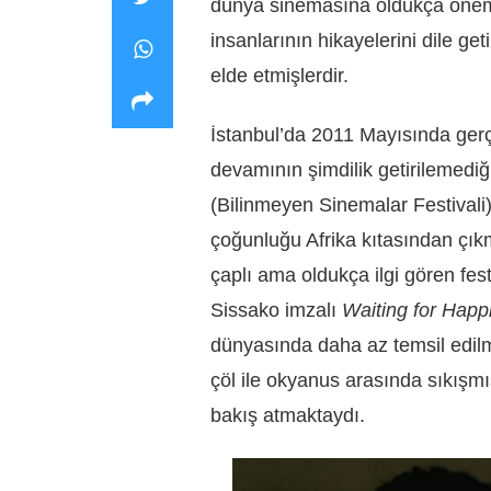
dünya sinemasına oldukça önemli
insanlarının hikayelerini dile get
elde etmişlerdir.
İstanbul’da 2011 Mayısında gerç
devamının şimdilik getirilemedi
(Bilinmeyen Sinemalar Festivali)
çoğunluğu Afrika kıtasından çıkm
çaplı ama oldukça ilgi gören fe
Sissako imzalı
Waiting for Hap
dünyasında daha az temsil edilm
çöl ile okyanus arasında sıkışmı
bakış atmaktaydı.