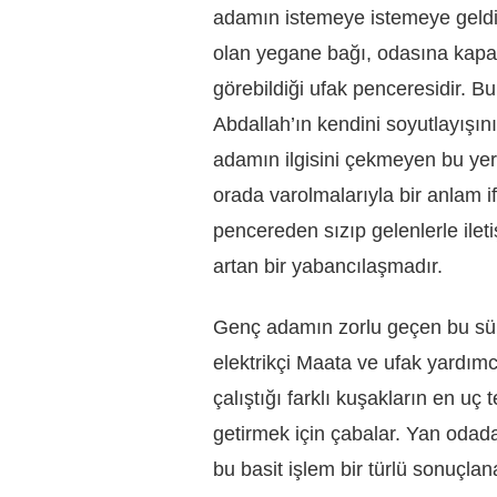
adamın istemeye istemeye geldi
olan yegane bağı, odasına kapa
görebildiği ufak penceresidir. B
Abdallah’ın kendini soyutlayışını 
adamın ilgisini çekmeyen bu yerli
orada varolmalarıyla bir anlam 
pencereden sızıp gelenlerle ile
artan bir yabancılaşmadır.
Genç adamın zorlu geçen bu süre
elektrikçi Maata ve ufak yardım
çalıştığı farklı kuşakların en uç t
getirmek için çabalar. Yan odada
bu basit işlem bir türlü sonuçl