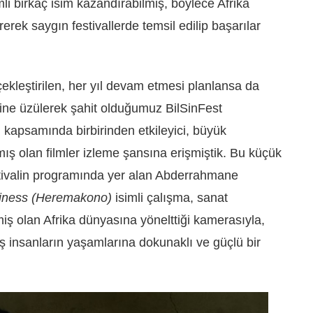
 birkaç isim kazandırabilmiş, böylece Afrika
irerek saygın festivallerde temsil edilip başarılar
ekleştirilen, her yıl devam etmesi planlansa da
ğine üzülerek şahit olduğumuz BilSinFest
 kapsamında birbirinden etkileyici, büyük
ış olan filmler izleme şansına erişmiştik. Bu küçük
stivalin programında yer alan Abderrahmane
piness (Heremakono)
isimli çalışma, sanat
iş olan Afrika dünyasına yönelttiği kamerasıyla,
ş insanların yaşamlarına dokunaklı ve güçlü bir