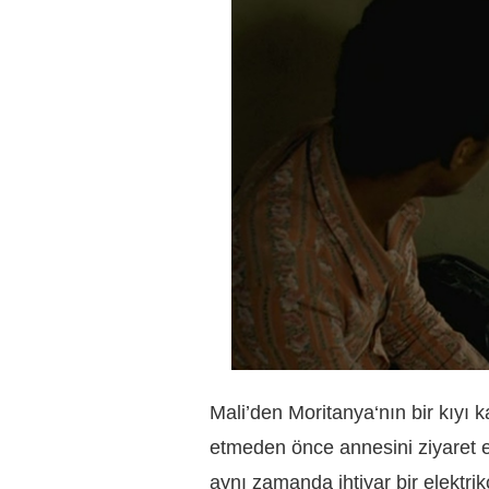
Mali’den Moritanya
‘nın bir kıy
etmeden önce annesini ziyaret e
aynı zamanda ihtiyar bir elektri