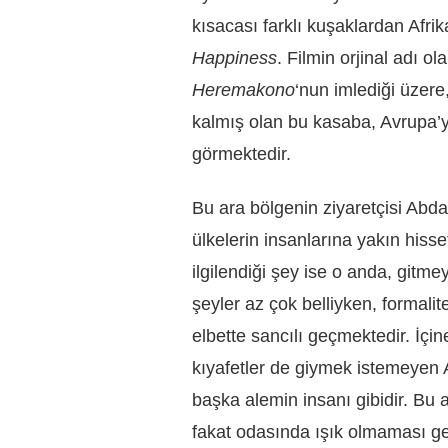
kısacası farklı kuşaklardan Afrik
Happiness
. Filmin orjinal adı o
Heremakono
‘nun imlediği üzere
kalmış olan bu kasaba, Avrupa’ya
görmektedir.
Bu ara bölgenin ziyaretçisi Abda
ülkelerin insanlarına yakın hiss
ilgilendiği şey ise o anda, gitm
şeyler az çok belliyken, formalite
elbette sancılı geçmektedir. İçin
kıyafetler de giymek istemeyen A
başka alemin insanı gibidir. Bu 
fakat odasında ışık olmaması g