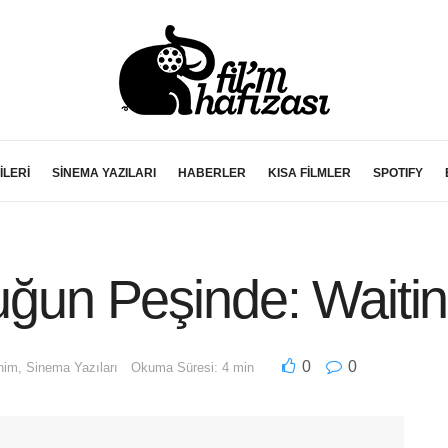
İLERİ
SİNEMA YAZILARI
HABERLER
KISA FİLMLER
SPOTIFY
luğun Peşinde: Waiti
0
0
enim
,
Sinema Yazıları
Okuma Süresi: 4 min