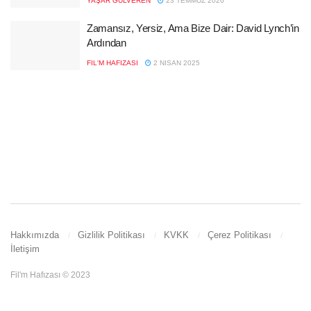
YAŞAR GÜLVEREN
23 TEMMUZ 2026
Zamansız, Yersiz, Ama Bize Dair: David Lynch’in
Ardından
FIL'M HAFIZASI
2 NISAN 2025
Hakkımızda
Gizlilik Politikası
KVKK
Çerez Politikası
İletişim
Fil'm Hafızası © 2023