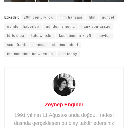
Etiketler:
20th century fox
fil'm hafızası
film
güncel
gündem haberleri
gündem sinema
hany abu-assad
idris elba
kate winslet
kesfetmenin-keyfi
movies
scott frank
sinema
sinema haberi
the mountain between us
usa today
Zeynep Enginer
1991 yılının 11 Ağustos'unda doğdu. İradesi
dışında gerçekleşen bu olay takdir edersiniz