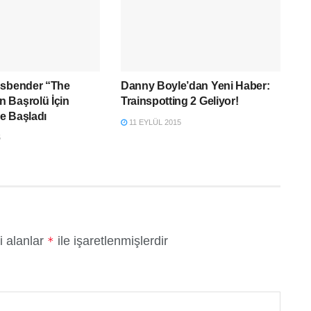
ssbender “The
Danny Boyle’dan Yeni Haber:
 Başrolü İçin
Trainspotting 2 Geliyor!
e Başladı
11 EYLÜL 2015
5
i alanlar
ile işaretlenmişlerdir
*