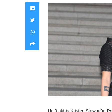
Ünlü aktris Kristen Stewart’ın P