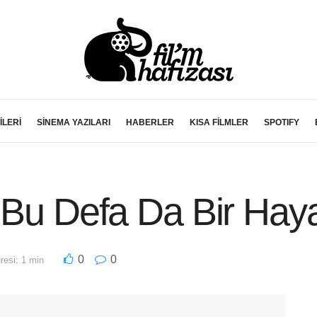
İLERİ
SİNEMA YAZILARI
HABERLER
KISA FİLMLER
SPOTIFY
 Bu Defa Da Bir Hay
0
0
esi: 1 min