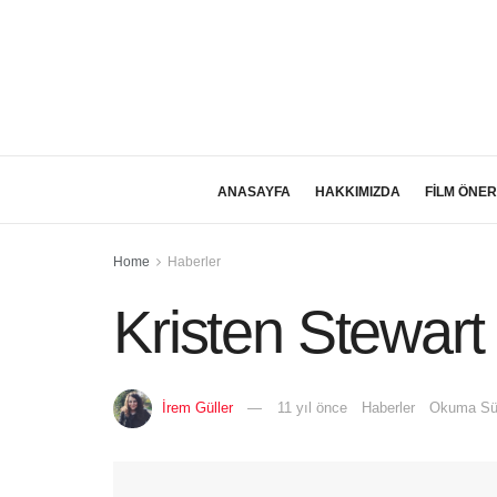
ANASAYFA
HAKKIMIZDA
FİLM ÖNER
Home
Haberler
Kristen Stewart
İrem Güller
11 yıl önce
Haberler
Okuma Sür