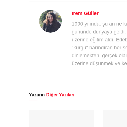
İrem Güller
1990 yılında, şu an ne k
gününde dünyaya geldi. E
üzerine eğitim aldı. Ede
“kurgu” barındıran her ş
dinlemekten, gerçek olan
üzerine düşünmek ve ken
Yazarın
Diğer Yazıları