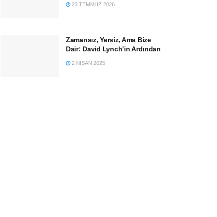
23 TEMMUZ 2026
Zamansız, Yersiz, Ama Bize
Dair: David Lynch’in Ardından
2 NISAN 2025