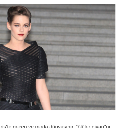
aris’te geçen ve moda dünyasının “ölüler diyarı”nı