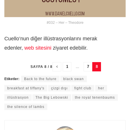
#032 – Her – Theodore
Cuello’nun diğer illüstrasyonlarını merak
edenler,
web sitesini
ziyaret edebilir.
1
...
7
8
SAYFA 8 / 8
Etiketler:
Back to the future
black swan
breakfast at tiffany's
çizgi dışı
fight club
her
illüstrasyon
The Big Lebowski
the royal tenenbaums
the silence of lambs