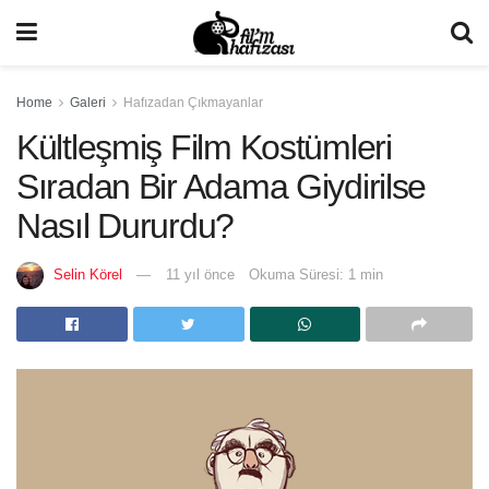
Home
Galeri
Hafızadan Çıkmayanlar
Kültleşmiş Film Kostümleri
Sıradan Bir Adama Giydirilse
Nasıl Dururdu?
Selin Körel
11 yıl önce
Okuma Süresi: 1 min