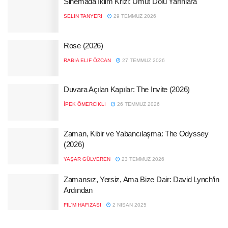
Sinemada İklim Krizi: Umut Dolu Yarınlara
SELIN TANYERI
29 TEMMUZ 2026
Rose (2026)
RABIA ELIF ÖZCAN
27 TEMMUZ 2026
Duvara Açılan Kapılar: The Invite (2026)
İPEK ÖMERCIKLI
26 TEMMUZ 2026
Zaman, Kibir ve Yabancılaşma: The Odyssey
(2026)
YAŞAR GÜLVEREN
23 TEMMUZ 2026
Zamansız, Yersiz, Ama Bize Dair: David Lynch’in
Ardından
FIL'M HAFIZASI
2 NISAN 2025