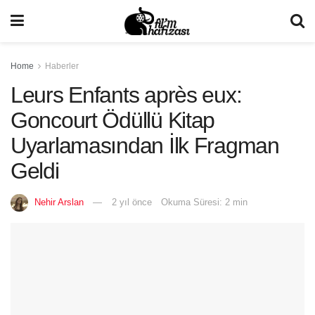
Home
Haberler
Leurs Enfants après eux:
Goncourt Ödüllü Kitap
Uyarlamasından İlk Fragman
Geldi
Nehir Arslan
2 yıl önce
Okuma Süresi: 2 min