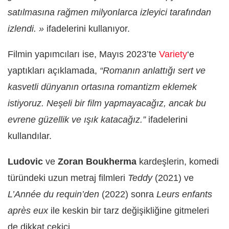
satılmasına rağmen milyonlarca izleyici tarafından
izlendi. »
ifadelerini kullanıyor.
Filmin yapımcıları ise, Mayıs 2023’te
Variety
‘e
yaptıkları açıklamada,
“Romanın anlattığı sert ve
kasvetli dünyanın ortasına romantizm eklemek
istiyoruz. Neşeli bir film yapmayacağız, ancak bu
evrene güzellik ve ışık katacağız.”
ifadelerini
kullandılar.
Ludovic
ve
Zoran Boukherma
kardeşlerin, komedi
türündeki uzun metraj filmleri
Teddy
(2021) ve
L’Année du requin’den
(2022) sonra
Leurs enfants
après eux
ile keskin bir tarz değişikliğine gitmeleri
de dikkat çekici.