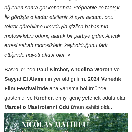
öğleden sonra göl kenarında Stéphanie ile tanışır.
İlk görüşte o kadar etkilenir ki aynı akşam, onu
tekrar görebilme umuduyla gizlice babasının
motosikletini ödünç alarak bir partiye gider. Ancak,
ertesi sabah motosikletin kaybolduğunu fark
ettiğinde hayatı altüst olur. »
Başrollerinde
Paul Kircher, Angelina Woreth
ve
Sayyid El Alami
’nin yer aldığı film,
2024 Venedik
Film Festivali
‘nde ana yarışma bölümünde
gösterildi ve
Kircher,
en iyi genç yetenek ödülü olan
Marcello Mastroianni Ödülü
‘nün sahibi oldu.