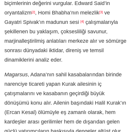
biçimlerinin değerini vurgular. Edward Said’in
oryantalizm
, Homi Bhabha’nın melezlik
ve
[2]
[3]
Gayatri Spivak’ın madunun sesi
çalışmalarıyla
[4]
şekillenen bu yaklaşım, çoksesliliği savunur,
marjinalleştirilmiş anlatıları merkeze alır ve sömürge
sonrası dünyadaki iktidar, direniş ve temsil
dinamiklerini analiz eder.
Magarsus
, Adana’nın sahil kasabalarından birinde
narenciye ticareti yapan Kurak ailesinin iç
çatışmalarını ve kasabanın geçirdiği büyük
dönüşümü konu alır. Ailenin başındaki Halil Kurak’ın
(Ercan Kesal) ölümüyle eş zamanlı olarak, hem
kardeşler arası gerilimler hem de dışarıdan gelen
güçlü yatırımcıların baskısıyla dengeler altüst olur.