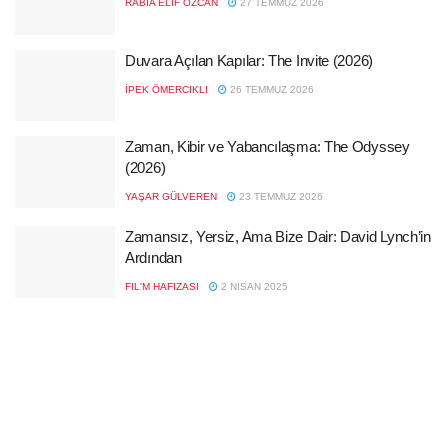
RABIA ELIF ÖZCAN
27 TEMMUZ 2026
Duvara Açılan Kapılar: The Invite (2026)
İPEK ÖMERCIKLI
26 TEMMUZ 2026
Zaman, Kibir ve Yabancılaşma: The Odyssey
(2026)
YAŞAR GÜLVEREN
23 TEMMUZ 2026
Zamansız, Yersiz, Ama Bize Dair: David Lynch’in
Ardından
FIL'M HAFIZASI
2 NISAN 2025