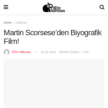
Home
Haberler
Martin Scorsese’den Biyografik
Film!
Fil'm Hafızası
11 yıl önce
Okuma Süresi: 1 min