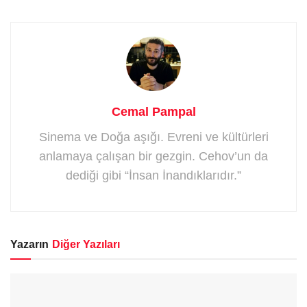
Cemal Pampal
Sinema ve Doğa aşığı. Evreni ve kültürleri
anlamaya çalışan bir gezgin. C­ehov’un da
dediği gib­i “İnsan İnandıklarıd­ır.”
Yazarın
Diğer Yazıları