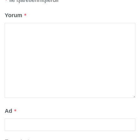
ile işaretlenmişlerdir
*
Yorum
*
Ad
*