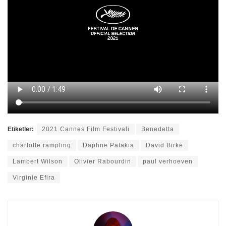
Etiketler:
2021 Cannes Film Festivali
Benedetta
charlotte rampling
Daphne Patakia
David Birke
Lambert Wilson
Olivier Rabourdin
paul verhoeven
Virginie Efira