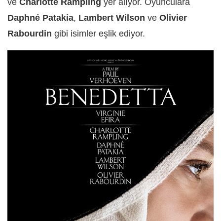
ve
Charlotte Rampling
yer alıyor. Oyunculara
Daphné Patakia
,
Lambert Wilson
ve
Olivier
Rabourdin
gibi isimler eşlik ediyor.