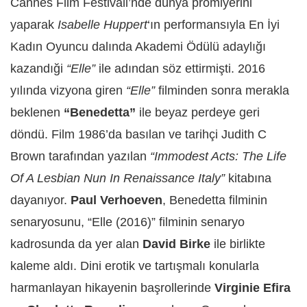
Cannes Film Festivali’nde dünya prömiyerini
yaparak
Isabelle Huppert
‘ın performansıyla En İyi
Kadın Oyuncu dalında Akademi Ödülü adaylığı
kazandıği
“Elle”
ile adından söz ettirmişti. 2016
yılında vizyona giren
“Elle”
filminden sonra merakla
beklenen
“Benedetta”
ile beyaz perdeye geri
döndü. Film 1986’da basılan ve tarihçi Judith C
Brown tarafından yazılan
“Immodest Acts: The Life
Of A Lesbian Nun In Renaissance Italy”
kitabına
dayanıyor.
Paul Verhoeven
, Benedetta filminin
senaryosunu, “Elle (2016)” filminin senaryo
kadrosunda da yer alan
David Birke
ile birlikte
kaleme aldı. Dini erotik ve tartışmalı konularla
harmanlayan hikayenin başrollerinde
Virginie Efira