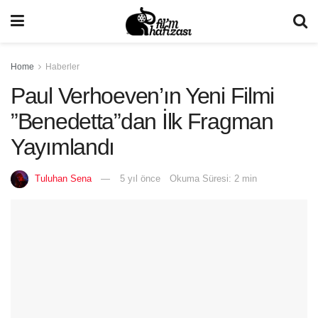
Home
Haberler
Paul Verhoeven’ın Yeni Filmi
”Benedetta”dan İlk Fragman
Yayımlandı
Tuluhan Sena
5 yıl önce
Okuma Süresi: 2 min