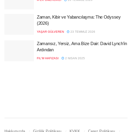
Zaman, Kibir ve Yabancılaşma: The Odyssey
(2026)
YAŞAR GÜLVEREN
23 TEMMUZ 2026
Zamansız, Yersiz, Ama Bize Dair: David Lynch’in
Ardından
FIL'M HAFIZASI
2 NISAN 2025
Hakkımızda
Gizlilik Politikası
KVKK
Çerez Politikası