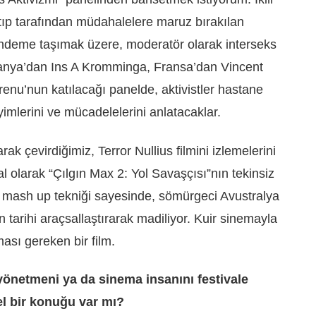
tıp tarafından müdahalelere maruz bırakılan
ündeme taşımak üzere, moderatör olarak interseks
lmanya’dan Ins A Kromminga, Fransa’dan Vincent
renu’nun katılacağı panelde, aktivistler hastane
yimlerini ve mücadelelerini anlatacaklar.
rak çevirdiğimiz, Terror Nullius filmini izlemelerini
 olarak “Çılgın Max 2: Yol Savaşçısı”nın tekinsiz
an mash up tekniği sayesinde, sömürgeci Avustralya
n tarihi araçsallaştırarak madiliyor. Kuir sinemayla
ması gereken bir film.
önetmeni ya da sinema insanını festivale
l bir konuğu var mı?