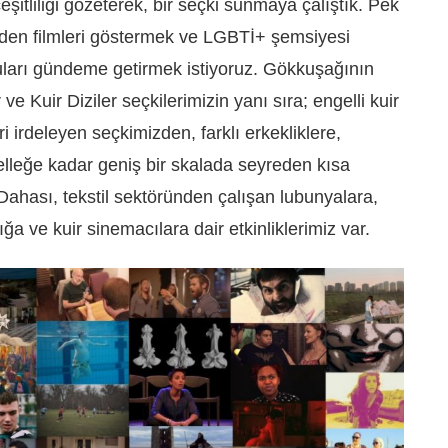
eşitliliği gözeterek, bir seçki sunmaya çalıştık. Pek
lerden filmleri göstermek ve LGBTİ+ şemsiyesi
uları gündeme getirmek istiyoruz. Gökkuşağının
 ve Kuir Diziler seçkilerimizin yanı sıra; engelli kuir
eri irdeleyen seçkimizden, farklı erkekliklere,
elleğe kadar geniş bir skalada seyreden kısa
. Dahası, tekstil sektöründen çalışan lubunyalara,
a ve kuir sinemacılara dair etkinliklerimiz var.