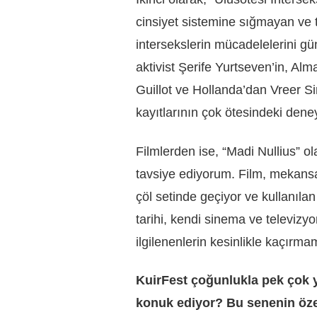
cinsiyet sistemine sığmayan ve 
intersekslerin mücadelelerini g
aktivist Şerife Yurtseven’in, A
Guillot ve Hollanda’dan Vreer Si
kayıtlarının çok ötesindeki dene
Filmlerden ise, “Madi Nullius” ola
tavsiye ediyorum. Film, mekansal
çöl setinde geçiyor ve kullanıl
tarihi, kendi sinema ve televizyo
ilgilenenlerin kesinlikle kaçırma
KuirFest çoğunlukla pek çok y
konuk ediyor? Bu senenin öze