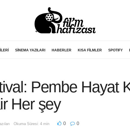
İLERİ
SİNEMA YAZILARI
HABERLER
KISA FİLMLER
SPOTIFY
val: Pembe Hayat Ku
ir Her şey
0
0
zıları
Okuma Süresi: 4 min