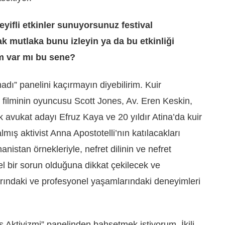
eyifli etkinler sunuyorsunuz festival
rak mutlaka bunu izleyin ya da bu etkinliği
m var mı bu sene?
dı” panelini kaçırmayın diyebilirim. Kuir
” filminin oyuncusu Scott Jones, Av. Eren Keskin,
ilk avukat adayı Efruz Kaya ve 20 yıldır Atina’da kuir
lmış aktivist Anna Apostotelli’nın katılacakları
istan örnekleriyle, nefret dilinin ve nefret
el bir sorun olduğuna dikkat çekilecek ve
rındaki ve profesyonel yaşamlarındaki deneyimleri
ks Aktivizmi” panelinden bahsetmek istiyorum. İkili