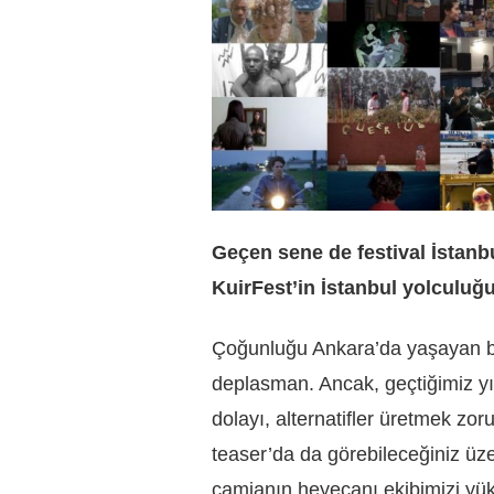
Geçen sene de festival İstanb
KuirFest’in İstanbul yolculuğu
Çoğunluğu Ankara’da yaşayan bir 
deplasman. Ancak, geçtiğimiz yı
dolayı, alternatifler üretmek zo
teaser’da da görebileceğiniz üze
camianın heyecanı ekibimizi yüks