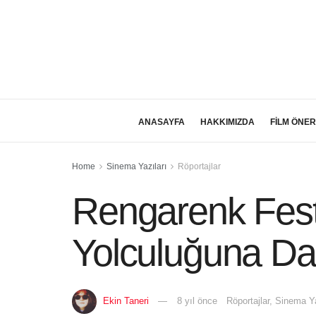
ANASAYFA
HAKKIMIZDA
FİLM ÖNER
Home
Sinema Yazıları
Röportajlar
Rengarenk Festi
Yolculuğuna Da
Ekin Taneri
8 yıl önce
Röportajlar
,
Sinema Ya