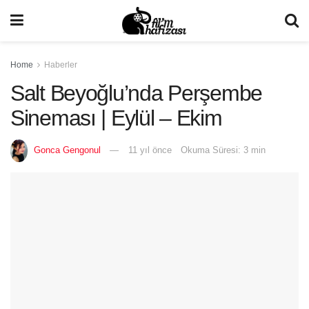
Home
Haberler
Salt Beyoğlu’nda Perşembe
Sineması | Eylül – Ekim
Gonca Gengonul
11 yıl önce
Okuma Süresi: 3 min