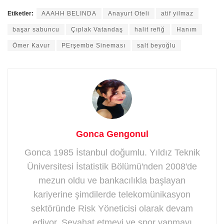
Etiketler:
AAAHH BELINDA
Anayurt Oteli
atif yilmaz
başar sabuncu
Çıplak Vatandaş
halit refiğ
Hanım
Ömer Kavur
PErşembe Sineması
salt beyoğlu
Gonca Gengonul
Gonca 1985 İstanbul doğumlu. Yıldız Teknik
Üniversitesi İstatistik Bölümü'nden 2008'de
mezun oldu ve bankacılıkla başlayan
kariyerine şimdilerde telekomünikasyon
sektöründe Risk Yöneticisi olarak devam
ediyor. Seyahat etmeyi ve spor yapmayı